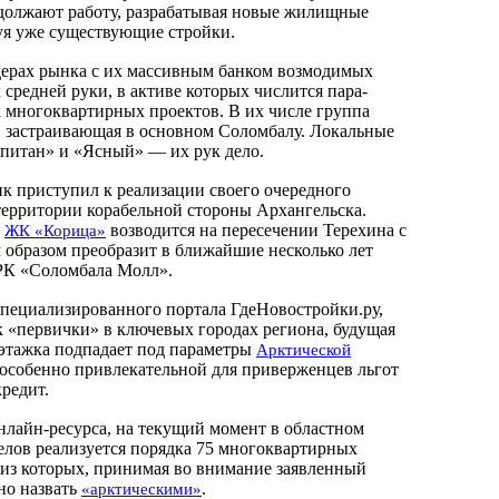
должают работу, разрабатывая новые жилищные
уя уже существующие стройки.
идерах рынка с их массивным банком возмодимых
 средней руки, в активе которых числится пара-
 многоквартирных проектов. В их числе группа
 застраивающая в основном Соломбалу. Локальные
питан» и «Ясный» — их рук дело.
к приступил к реализации своего очередного
ерритории корабельной стороны Архангельска.
м
возводится на пересечении Терехина с
ЖК «Корица»
 образом преобразит в ближайшие несколько лет
РК «Соломбала Молл».
специализированного портала ГдеНовостройки.ру,
«первички» в ключевых городах региона, будущая
этажка подпадает под параметры
Арктической
ее особенно привлекательной для приверженцев льгот
редит.
нлайн-ресурса, на текущий момент в областном
белов реализуется порядка 75 многоквартирных
и из которых, принимая во внимание заявленный
но назвать
.
«арктическими»