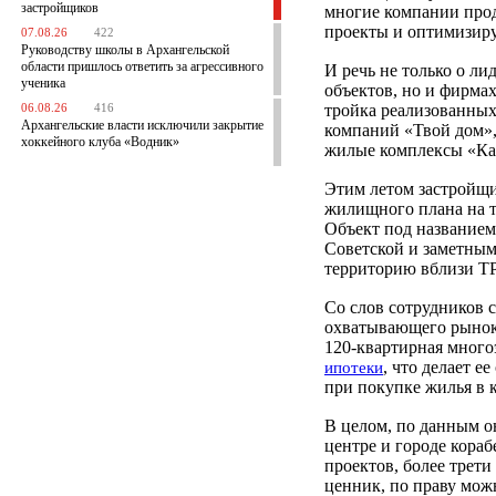
застройщиков
многие компании про
проекты и оптимизир
07.08.26
422
Руководству школы в Архангельской
области пришлось ответить за агрессивного
И речь не только о л
ученика
объектов, но и фирмах
тройка реализованных
06.08.26
416
Архангельские власти исключили закрытие
компаний «Твой дом»,
хоккейного клуба «Водник»
жилые комплексы «Ка
Этим летом застройщи
жилищного плана на т
Объект под название
Советской и заметным
территорию вблизи Т
Со слов сотрудников 
охватывающего рынок 
120-квартирная много
, что делает 
ипотеки
при покупке жилья в к
В целом, по данным о
центре и городе кора
проектов, более трет
ценник, по праву мож