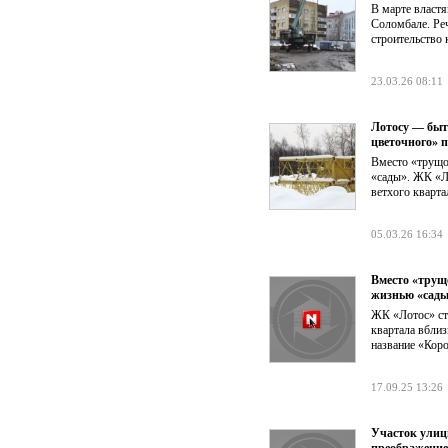
В марте власт
Соломбале. Реч
строительство 
23.03.26 08:11
Лотосу — быт
цветочного» 
Вместо «трущо
«сады». ЖК «Л
ветхого кварт
05.03.26 16:34
Вместо «трущ
жизнью «сад
ЖК «Лотос» ст
квартала вбли
название «Коро
17.09.25 13:26
Участок улиц
преображение