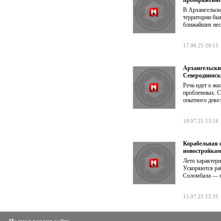
В Архангельске
территории бы
ближайших нес
17.08.25 20:11
Архангельски
Северодвинск
Речь идет о жи
проблемных. Се
опытного деве
19.07.25 13:16
Корабельная 
новостройка
Лето характер
Ускоряются ра
Соломбала — н
15.07.25 12:31