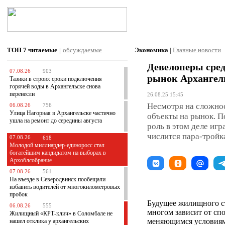
ТОП 7
читаемые
|
обсуждаемые
Экономика
|
Главные новости
Девелоперы сре
07.08.26
903
рынок Архангел
Тазики в строю: сроки подключения
горячей воды в Архангельске снова
перенесли
26.08.25 15:45
Несмотря на сложно
06.08.26
756
Улица Нагорная в Архангельске частично
объекты на рынок. П
ушла на ремонт до середины августа
роль в этом деле иг
числится пара-тройк
07.08.26
618
Молодой миллиардер-единоросс стал
богатейшим кандидатом на выборах в
Архоблсобрание
07.08.26
561
На въезде в Северодвинск пообещали
избавить водителей от многокилометровых
пробок
Будущее жилищного ст
06.08.26
555
многом зависит от сп
Жилищный «КРТ-клич» в Соломбале не
меняющимся условиям
нашел отклика у архангельских