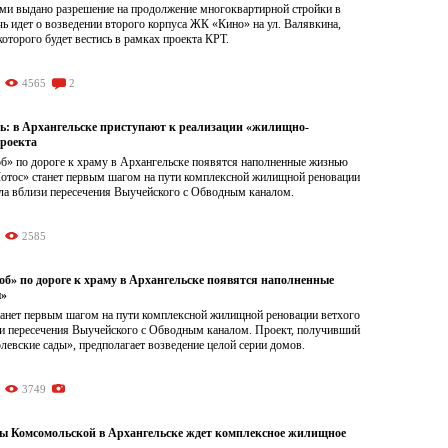
ями выдано разрешение на продолжение многоквартирной стройки в
ь идет о возведении второго корпуса ЖК «Кино» на ул. Валявкина,
которого будет вестись в рамках проекта КРТ.
4565
2
ь: в Архангельске приступают к реализации «жилищно-
проекта
б» по дороге к храму в Архангельске появятся наполненные жизнью
отос» станет первым шагом на пути комплексной жилищной реновации
ала вблизи пересечения Выучейского с Обводным каналом.
2585
об» по дороге к храму в Архангельске появятся наполненные
ы»
анет первым шагом на пути комплексной жилищной реновации ветхого
зи пересечения Выучейского с Обводным каналом. Проект, получивший
левские сады», предполагает возведение целой серии домов.
3749
ы Комсомольской в Архангельске ждет комплексное жилищное