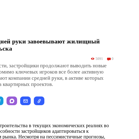
дней руки завоевывают жилищный
ьска
5091
0
сти, застройщики продолжают выводить новые
омимо ключевых игроков все более активную
рают компании средней руки, в активе которых
а квартирных проектов.
роительства в текущих экономических реалиях во
особности застройщиков адаптироваться к
 рынка. Несмотря на пессимистичные прогнозы,