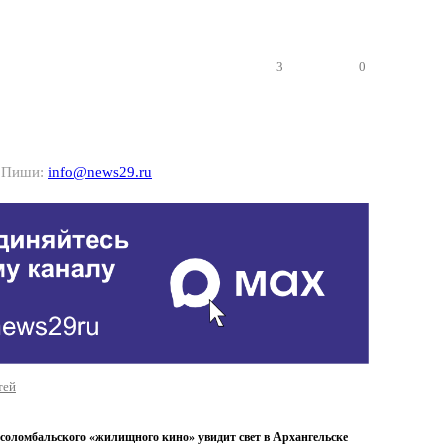
3
0
? Пиши:
info@news29.ru
тей
 соломбальского «жилищного кино» увидит свет в Архангельске