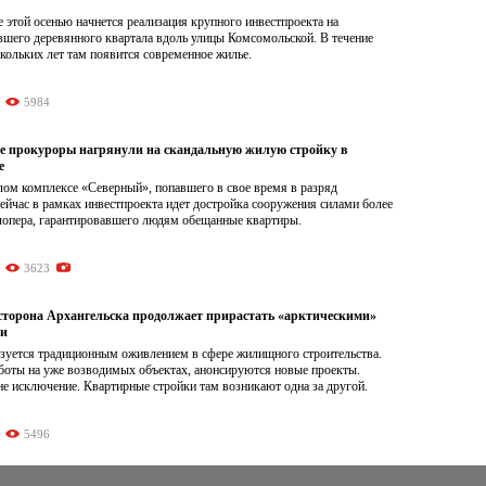
 этой осенью начнется реализация крупного инвестпроекта на
вшего деревянного квартала вдоль улицы Комсомольской. В течение
кольких лет там появится современное жилье.
5984
е прокуроры нагрянули на скандальную жилую стройку в
е
лом комплексе «Северный», попавшего в свое время в разряд
йчас в рамках инвестпроекта идет достройка сооружения силами более
лопера, гарантировавшего людям обещанные квартиры.
3623
сторона Архангельска продолжает прирастать «арктическими»
ми
изуется традиционным оживлением в сфере жилищного строительства.
боты на уже возводимых объектах, анонсируются новые проекты.
е исключение. Квартирные стройки там возникают одна за другой.
5496