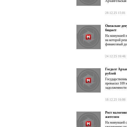
Архангельская 
28.12.25 15:01
Онежские деп
бюджет
На минувшей н
на которой ре
финансовый до
24.12.25 16:46
Госдолг Арха
рублей
Государственны
превысил 109 
задолженности 
18.12.25 16:06
Рост налогово
жителям
На минувшей с
увеличению ряд