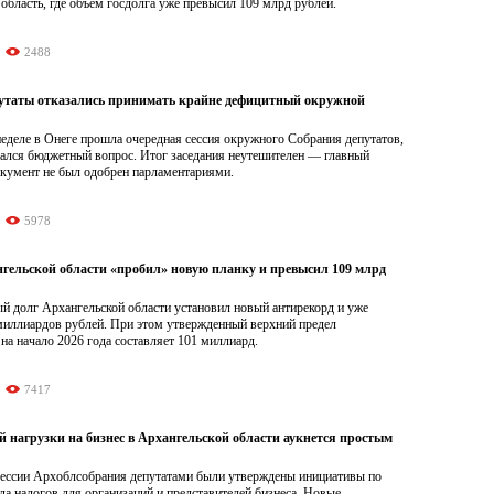
область, где объем госдолга уже превысил 109 млрд рублей.
2488
утаты отказались принимать крайне дефицитный окружной
еделе в Онеге прошла очередная сессия окружного Собрания депутатов,
шался бюджетный вопрос. Итог заседания неутешителен — главный
кумент не был одобрен парламентариями.
5978
нгельской области «пробил» новую планку и превысил 109 млрд
й долг Архангельской области установил новый антирекорд и уже
миллиардов рублей. При этом утвержденный верхний предел
на начало 2026 года составляет 101 миллиард.
7417
й нагрузки на бизнес в Архангельской области аукнется простым
ессии Архоблсобрания депутатами были утверждены инициативы по
а налогов для организаций и представителей бизнеса. Новые