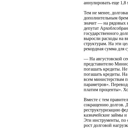
аннулировать еще 1,8
Тем не менее, долгова
дополнительным брем
значит — на рядовых 
депутат Архоблсобрани
государственного дол
выросли расходы на 
структурам. На эти ц
рекордная сумма для с
— На августовской се
представителю Минист
погашать кредиты. Не
погашать кредиты. На
всем министерствам 
параметров». Переводя
платим проценты». Х
Вместе с тем правите
сокращению долгов. 
реструктуризацию фед
казначейские займы и
Эти инструменты, по 
рост долговой нагрузк