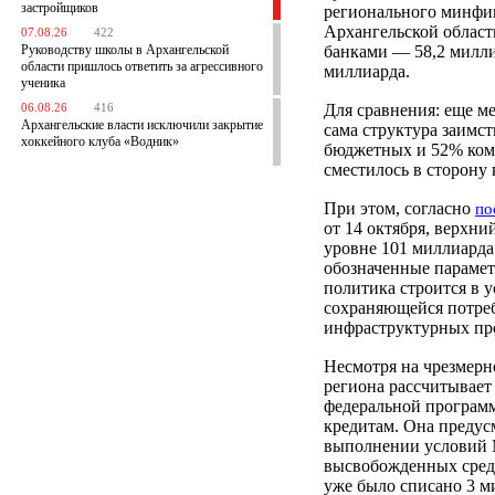
застройщиков
регионального минфин
Архангельской област
07.08.26
422
Руководству школы в Архангельской
банками — 58,2 милли
области пришлось ответить за агрессивного
миллиарда.
ученика
Для сравнения: еще м
06.08.26
416
Архангельские власти исключили закрытие
сама структура заимс
хоккейного клуба «Водник»
бюджетных и 52% комм
сместилось в сторону 
При этом, согласно
по
от 14 октября, верхни
уровне 101 миллиарда
обозначенные параметр
политика строится в 
сохраняющейся потре
инфраструктурных пр
Несмотря на чрезмерн
региона рассчитывает 
федеральной програм
кредитам. Она предусм
выполнении условий 
высвобожденных средс
уже было списано 3 м