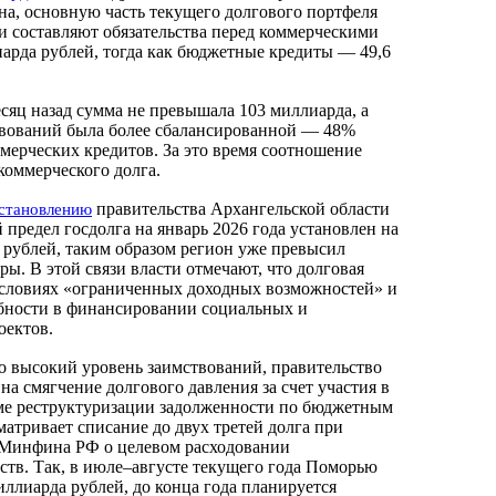
а, основную часть текущего долгового портфеля
и составляют обязательства перед коммерческими
арда рублей, тогда как бюджетные кредиты — 49,6
есяц назад сумма не превышала 103 миллиарда, а
твований была более сбалансированной — 48%
ерческих кредитов. За это время соотношение
коммерческого долга.
правительства Архангельской области
становлению
й предел госдолга на январь 2026 года установлен на
 рублей, таким образом регион уже превысил
ы. В этой связи власти отмечают, что долговая
условиях «ограниченных доходных возможностей» и
бности в финансировании социальных и
оектов.
о высокий уровень заимствований, правительство
на смягчение долгового давления за счет участия в
ме реструктуризации задолженности по бюджетным
атривает списание до двух третей долга при
Минфина РФ о целевом расходовании
тв. Так, в июле–августе текущего года Поморью
иллиарда рублей, до конца года планируется