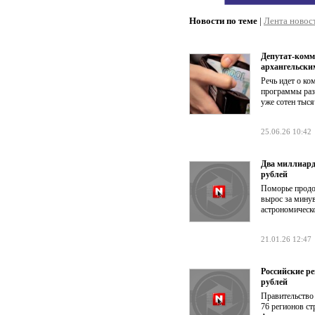
Новости по теме
|
Лента новос
Депутат-комм
архангельски
Речь идет о ко
программы раз
уже сотен тыся
25.06.26 10:42
Два миллиарда
рублей
Поморье продо
вырос за минув
астрономическо
21.01.26 12:47
Российские р
рублей
Правительство 
76 регионов ст