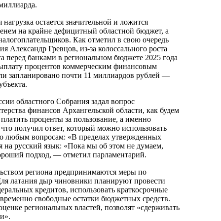
 миллиарда.
я нагрузка остается значительной и ложится
енем на крайне дефицитный областной бюджет, а
налогоплательщиков. Как отметил в свою очередь
я Александр Гревцов, из-за колоссального роста
га перед банками в региональном бюджете 2025 года
выплату процентов коммерческим финансовым
ели запланировано почти 11 миллиардов рублей —
убъекта.
ссии областного Собрания задал вопрос
ерства финансов Архангельской области, как будем
 платить проценты за пользование, а именно
 что получил ответ, который можно использовать
по любым вопросам: «В пределах утвержденных
 на русский язык: «Пока мы об этом не думаем,
ороший подход, — отметил парламентарий.
льством региона предпринимаются меры по
Для латания дыр чиновники планируют провести
еральных кредитов, использовать краткосрочные
 временно свободные остатки бюджетных средств.
оценке региональных властей, позволят «сдерживать
и».