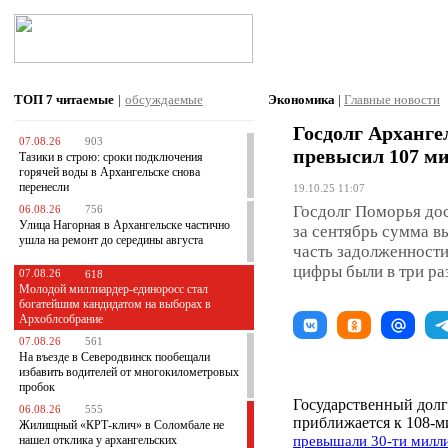
ТОП 7
читаемые
|
обсуждаемые
Экономика
|
Главные новости
Госдолг Арханге
07.08.26
903
превысил 107 м
Тазики в строю: сроки подключения
горячей воды в Архангельске снова
перенесли
19.10.25 11:07
Госдолг Поморья дос
06.08.26
756
Улица Нагорная в Архангельске частично
за сентябрь сумма в
ушла на ремонт до середины августа
часть задолженности
цифры были в три ра
07.08.26
618
Молодой миллиардер-единоросс стал
богатейшим кандидатом на выборах в
Архоблсобрание
07.08.26
561
На въезде в Северодвинск пообещали
избавить водителей от многокилометровых
пробок
Государственный долг
06.08.26
555
приближается к 108-м
Жилищный «КРТ-клич» в Соломбале не
нашел отклика у архангельских
превышали 30-ти милл