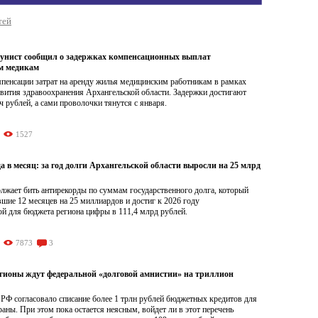
тей
унист сообщил о задержках компенсационных выплат
м медикам
мпенсации затрат на аренду жилья медицинским работникам в рамках
вития здравоохранения Архангельской области. Задержки достигают
ч рублей, а сами проволочки тянутся с января.
1527
 в месяц: за год долги Архангельской области выросли на 25 млрд
лжает бить антирекорды по суммам государственного долга, который
шие 12 месяцев на 25 миллиардов и достиг к 2026 году
й для бюджета региона цифры в 111,4 млрд рублей.
7873
3
егионы ждут федеральной «долговой амнистии» на триллион
РФ согласовало списание более 1 трлн рублей бюджетных кредитов для
раны. При этом пока остается неясным, войдет ли в этот перечень