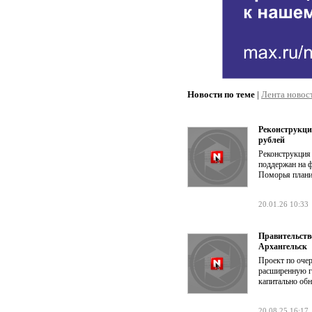
Новости по теме
|
Лента новос
Реконструкци
рублей
Реконструкция 
поддержан на 
Поморья плани
20.01.26 10:33
Правительств
Архангельск
Проект по оче
расширенную г
капитально обн
20.08.25 16:17