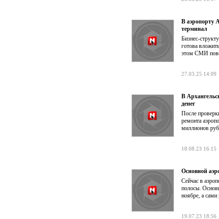
В аэропорту 
терминал
Бизнес-структ
готова вложить
этом СМИ пове
27.03.25 14:09
В Архангельс
денег
После проверк
ремонта аэропо
миллионов руб
18.08.23 16:15
Основной аэр
Сейчас в аэро
полосы. Основ
ноябре, а сами
19.07.23 18:56