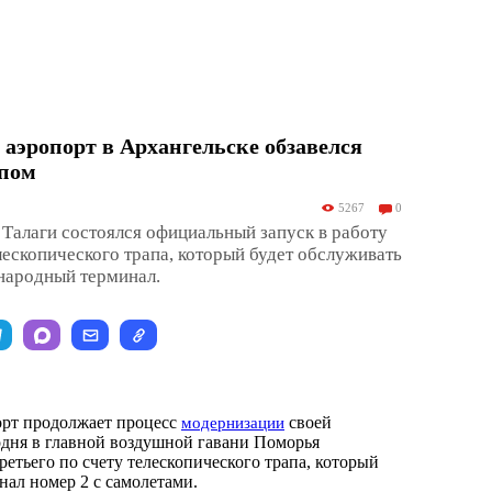
эропорт в Архангельске обзавелся
апом
5267
0
 Талаги состоялся официальный запуск в работу
елескопического трапа, который будет обслуживать
народный терминал.
орт продолжает процесс
своей
модернизации
дня в главной воздушной гавани Поморья
ретьего по счету телескопического трапа, который
нал номер 2 с самолетами.