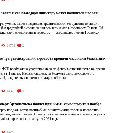
3120
Архангельска благодаря инвестору может появиться еще один
ура, уже частично владеющая архангельским воздушным активом,
 6 млрд рублей в создание нового терминала в аэропорту Талаги. Об
дал сам потенциальный инвестор — миллиардер Роман Троценко.
14781
2
ке при реконструкции аэропорта пропали миллионы бюджетных
и ФСБ возбуждено уголовное дело по факту мошенничества во время
рта в Талагах. Как выяснилось, из бюджета было похищено 7,3
лей, выделенных на реконструкцию объекта.
13370
4
опорт Архангельска начнет принимать самолеты уже в ноябре
порту продолжается масштабная реконструкция взлетно-посадочной
ная воздушная гавань Архангельска начнет принимать самолеты уже в
 работы продлятся до августа 2024 года.
4324