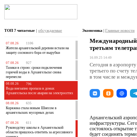
ТОП 7
читаемые
|
обсуждаемые
Экономика
|
Главные новости
Международный а
07.08.26
1106
третьим телетр
Жители архангельской деревни встали на
защиту соснового бора от вырубки
16.09.25 14:49
07.08.26
927
Сегодня в аэропорту
Тазики в строю: сроки подключения
третьего по счету т
горячей воды в Архангельске снова
в том числе и между
перенесли
08.08.26
796
Вода внезапно пропала в домах
Архангельска после аварии на электросетях
08.08.26
635
Коряжма стала новым Шиесом в
архангельских мусорных делах
Архангельский аэроп
инфраструктуры. Сего
07.08.26
611
Руководству школы в Архангельской
состоялось открытие т
области пришлось ответить за агрессивного
будет соединять терми
ученика