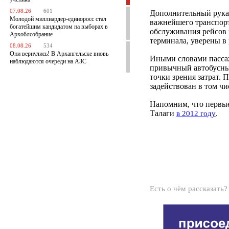
07.08.26
601
Дополнительный рука
Молодой миллиардер-единоросс стал
важнейшего транспорт
богатейшим кандидатом на выборах в
обслуживания рейсов 
Архоблсобрание
терминала, уверены в 
08.08.26
534
Они вернулись! В Архангельске вновь
Иными словами пассаж
наблюдаются очереди на АЗС
привычный автобусный
точки зрения затрат. 
задействован в том ч
Напомним, что первые
Талаги
.
в 2012 году
Есть о чём рассказать