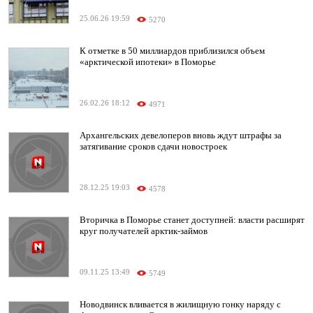
25.06.26 19:59
5270
К отметке в 50 миллиардов приблизился объем
«арктической ипотеки» в Поморье
26.02.26 18:12
4971
Архангельских девелоперов вновь ждут штрафы за
затягивание сроков сдачи новостроек
28.12.25 19:03
4578
Вторичка в Поморье станет доступней: власти расширят
круг получателей арктик-займов
09.11.25 13:49
5749
Новодвинск вливается в жилищную гонку наряду с