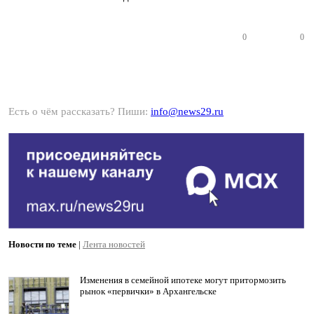
0
0
Есть о чём рассказать? Пиши:
info@news29.ru
Новости по теме
|
Лента новостей
Изменения в семейной ипотеке могут притормозить
рынок «первички» в Архангельске