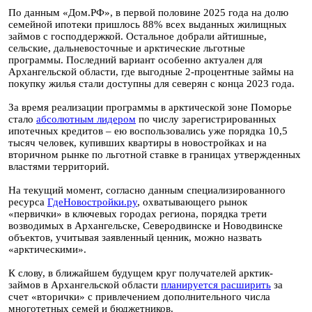
По данным «Дом.РФ», в первой половине 2025 года на долю
семейной ипотеки пришлось 88% всех выданных жилищных
займов с господдержкой. Остальное добрали айтишные,
сельские, дальневосточные и арктические льготные
программы. Последний вариант особенно актуален для
Архангельской области, где выгодные 2-процентные займы на
покупку жилья стали доступны для северян с конца 2023 года.
За время реализации программы в арктической зоне Поморье
стало
абсолютным лидером
по числу зарегистрированных
ипотечных кредитов – ею воспользовались уже порядка 10,5
тысяч человек, купивших квартиры в новостройках и на
вторичном рынке по льготной ставке в границах утвержденных
властями территорий.
На текущий момент, согласно данным специализированного
ресурса
ГдеНовостройки.ру
, охватывающего рынок
«первички» в ключевых городах региона, порядка трети
возводимых в Архангельске, Северодвинске и Новодвинске
объектов, учитывая заявленный ценник, можно назвать
«арктическими».
К слову, в ближайшем будущем круг получателей арктик-
займов в Архангельской области
планируется расширить
за
счет «вторички» с привлечением дополнительного числа
многотетных семей и бюджетников.