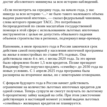
достиг абсолютного минимума за всю историю наблюдений.
«Если посмотреть на середину года, на начало года, у нас
никогда за всю историю <...> не было такого маленького объема
выдачи рыночной ипотеки», — сказал федеральный чиновник,
слова которого приводит ТАСС. Это потребовало
беспрецедентной по своим масштабам государственной
помощи в этой сфере с использованием льготных ипотечных
инструментов с целью не допустить обвального падения
объемов строительства в регионах, подчеркнул вице-премьер.
Напомним, в июле прошлого года в России закончился срок
действия самой популярной у населения ипотечной программы
на жилье в новостройках по ставке 8% годовых. Она
действовала около 4-х лет, с весны 2020 года. За это время
было оформлено более 1,5 млн кредитов. Позже президент
Владимир Путин поручил продлить «семейку» до 2030 года на
новых условиях. С 1 апреля 2025 года программа была
расширена на вторичное жилье, но с некоторыми оговорками.
С февраля будущего года в России начнет действовать
ограничение на количество льготных ипотечных кредитов для
одной семьи. Теперь супруги не смогут получать по льготному
6-процентному займу каждый на себя. При этом ужесточение
действующих в настоящий момент условий выдачи льготных
«семейных» жилищных кредитов не планируется.