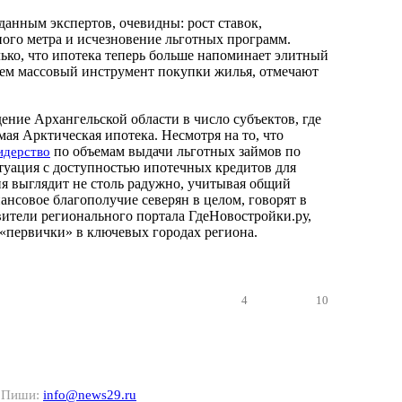
данным экспертов, очевидны: рост ставок,
ого метра и исчезновение льготных программ.
ько, что ипотека теперь больше напоминает элитный
чем массовый инструмент покупки жилья, отмечают
ение Архангельской области в число субъектов, где
мая Арктическая ипотека. Несмотря на то, что
по объемам выдачи льготных займов по
идерство
туация с доступностью ипотечных кредитов для
я выглядит не столь радужно, учитывая общий
ансовое благополучие северян в целом, говорят в
вители регионального портала ГдеНовостройки.ру,
«первички» в ключевых городах региона.
4
10
? Пиши:
info@news29.ru