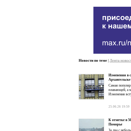
Новости по теме
|
Лента новос
Изменения в 
Архангельске
Самая популярн
плавающей, а м
Изменения вст
25.06.26 19:59
К отметке в 
Поморье
За два с небо