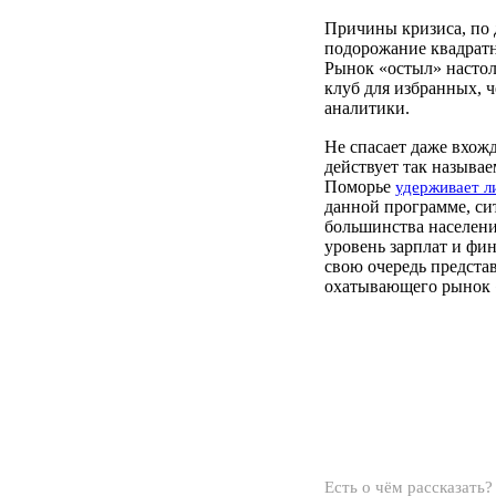
Причины кризиса, по 
подорожание квадратн
Рынок «остыл» настол
клуб для избранных, 
аналитики.
Не спасает даже вхожд
действует так называе
Поморье
удерживает л
данной программе, си
большинства населени
уровень зарплат и фин
свою очередь предста
охатывающего рынок 
Есть о чём рассказать