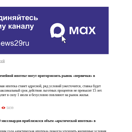
тей
семейной ипотеке могут притормозить рынок «первички» в
ая ипотека станет адресной, ряд условий ужесточится, ставка будет
аксимальный срок действия льготных процентов не превысит 15 лет.
упят в силу 1 июля и безусловно повлияют на рынок жилья.
5039
50 миллиардов приблизился объем «арктической ипотеки» в
льшим года «арктическая ипотека» помогла улучшить жилищные условия