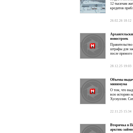
12 тысячам жи
кредитов прибл
26.02.26 18:12
Архангельски
новостроек
Правительство
штрафы для за
после прямого 
28.12.25 19:03
Объемы выдач
минимума
О том, что выд
всю историю н
Хуснуллин. Сит
22.11.25 15:34
Вторичка в П
арктик-займо