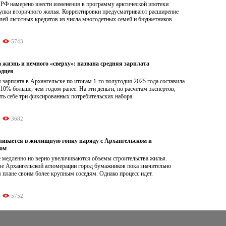
 РФ намерено внести изменения в программу арктической ипотеки
купки вторичного жилья. Корректировки предусматривают расширение
лей льготных кредитов из числа многодетных семей и бюджетников.
5743
 жизнь и немного «сверху»: названа средняя зарплата
одцев
 зарплата в Архангельске по итогам 1-го полугодия 2025 года составила
10% больше, чем годом ранее. На эти деньги, по расчетам экспертов,
ть себе три фиксированных потребительских набора.
3682
ливается в жилищную гонку наряду с Архангельском и
ком
 медленно но верно увеличиваются объемы строительства жилья.
ве Архангельской агломерации город бумажников пока значительно
м плане своим более крупным соседям. Однако процесс идет.
5752