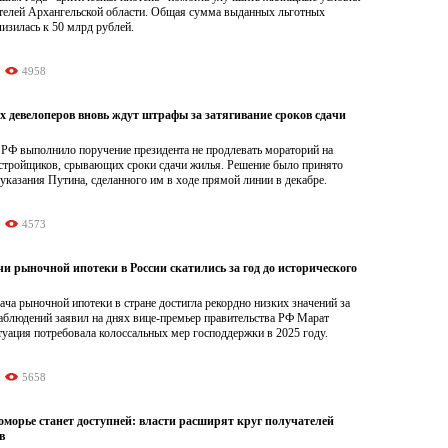
телей Архангельской области. Общая сумма выданных льготных
изилась к 50 млрд рублей.
4958
х девелоперов вновь ждут штрафы за затягивание сроков сдачи
 РФ выполнило поручение президента не продлевать мораторий на
стройщиков, срывающих сроки сдачи жилья. Решение было принято
указания Путина, сделанного им в ходе прямой линии в декабре.
4573
и рыночной ипотеки в России скатились за год до исторического
ача рыночной ипотеки в стране достигла рекордно низких значений за
аблюдений заявил на днях вице-премьер правительства РФ Марат
уация потребовала колоссальных мер господдержки в 2025 году.
5658
оморье станет доступней: власти расширят круг получателей
в