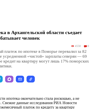
ка в Архангельской области съедает
абатывает человек
4558
0
 платеж по ипотеке в Поморье перевалил за 82
ше усредненной «чистой» зарплаты северян — 69
бе кредит на квартиру могут лишь 17% поморских
литики.
сти ипотека окончательно стала роскошью, а не
. Свежие данные исследования РИА Новости
ежемесячный платеж по кредиту за квартиру