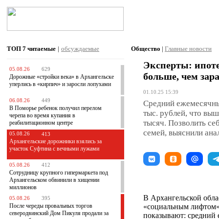
ТОП 7
читаемые
|
обсуждаемые
Общество
|
Главные новости
Эксперты: ипоте
05.08.26
629
больше, чем зар
Дорожные «стройки века» в Архангельске
уперлись в «кирпич» и заросли лопухами
01.10.25 15:39
06.08.26
449
Средний ежемесячный
В Поморье ребенок получил перелом
тыс. рублей, что вы
черепа во время купания в
тысяч. Позволить се
реабилитационном центре
семей, выяснили ана
05.08.26
413
Архангельские дорожники взялись за
участок Суфтина с вечными лужами
05.08.26
412
Сотрудницу крупного гипермаркета под
Архангельском обвинили в хищении
миллионов
В Архангельской обла
05.08.26
395
После череды провальных торгов
«социальным лифтом»
северодвинский Дом Пикуля продали за
показывают: средний 