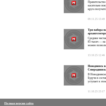
Правительство
касательно по
круга получате
09.11.25 13:49
Три набора на
архангелогор
Средняя чистая
85 тысяч — на 
можно позволи
13.10.25 12:46
Новодвинск в
Северодвинс
В Новодвинске
Будучи в соста
уступает в это
11.10.25 23:17
Полная версия сайта