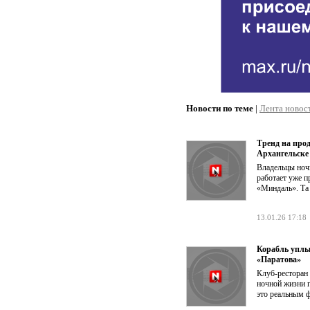
Новости по теме
|
Лента новос
Тренд на про
Архангельске
Владельцы ноч
работает уже 
«Миндаль». Та 
13.01.26 17:18
Корабль уплы
«Паратова»
Клуб-ресторан
ночной жизни г
это реальным 