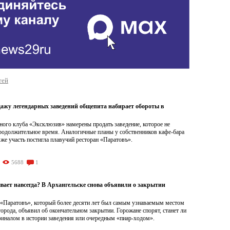
тей
дажу легендарных заведений общепита набирает обороты в
ного клуба «Эксклюзив» намерены продать заведение, которое не
продолжительное время. Аналогичные планы у собственников кафе-бара
же участь постигла плавучий ресторан «Паратовъ».
5688
1
вает навсегда? В Архангельске снова объявили о закрытии
 «Паратовъ», который более десяти лет был самым узнаваемым местом
орода, объявил об окончательном закрытии. Горожане спорят, станет ли
финалом в истории заведения или очередным «пиар-ходом».