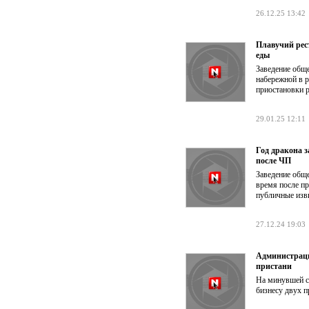
26.12.25 13:42
Плавучий рест
еды
Заведение обще
набережной в р
приостановки 
29.01.25 12:11
Год дракона 
после ЧП
Заведение общ
время после п
публичные изв
27.12.24 19:03
Администраци
пристани
На минувшей с
бизнесу двух п