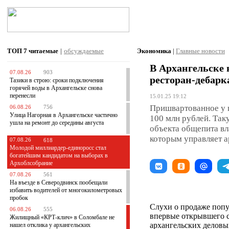
ТОП 7
читаемые
|
обсуждаемые
Экономика
|
Главные новости
В Архангельске 
07.08.26
903
ресторан-дебарк
Тазики в строю: сроки подключения
горячей воды в Архангельске снова
перенесли
15.01.25 19:12
Пришвартованное у 
06.08.26
756
Улица Нагорная в Архангельске частично
100 млн рублей. Та
ушла на ремонт до середины августа
объекта общепита вл
которым управляет а
07.08.26
618
Молодой миллиардер-единоросс стал
богатейшим кандидатом на выборах в
Архоблсобрание
07.08.26
561
На въезде в Северодвинск пообещали
избавить водителей от многокилометровых
пробок
Слухи о продаже попу
06.08.26
555
впервые открывшего св
Жилищный «КРТ-клич» в Соломбале не
архангельских деловых
нашел отклика у архангельских