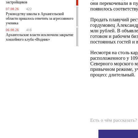
застройщиков
они перекочевали в п
появилось соответств
07.08.26
422
Руководству школы в Архангельской
области пришлось ответить за агрессивного
Продать плавучий рес
ученика
гордумовец Александр
млн рублей. В объявле
06.08.26
416
Архангельские власти исключили закрытие
готовом и рабочем би
хоккейного клуба «Водник»
постоянных гостей и
Несмотря на столь ка
расположенного у 109
Северного морского м
привычном режиме, уч
процесс длительный.
Есть о чём рассказать