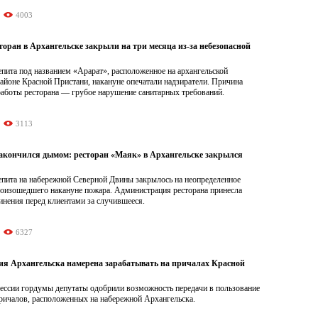
4003
оран в Архангельске закрыли на три месяца из-за небезопасной
пита под названием «Арарат», расположенное на архангельской
айоне Красной Пристани, накануне опечатали надзиратели. Причина
работы ресторана — грубое нарушение санитарных требований.
3113
закончился дымом: ресторан «Маяк» в Архангельске закрылся
епита на набережной Северной Двины закрылось на неопределенное
роизошедшего накануне пожара. Администрация ресторана принесла
инения перед клиентами за случившееся.
6327
я Архангельска намерена зарабатывать на причалах Красной
ессии гордумы депутаты одобрили возможность передачи в пользование
ричалов, расположенных на набережной Архангельска.