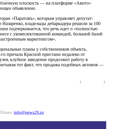
убличную плоскость — на платформе «Авито»
ующее объявление.
торан «Паратовъ», которым управляет депутат-
 Назаренко, владельцы дебаркадера решили за 100
нии подчеркивается, что речь идет о «полностью
знесе с укомплектованной командой, большой базой
 выстроенным маркетингом».
рдинальные планы у собственников объекта,
-го причала Красной пристани недалеко от
узея, клубное заведение продолжит работу в
итывая тот факт, что продажа подобных активов —
1
1
? Пиши:
info@news29.ru