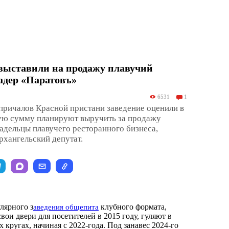
выставили на продажу плавучий
адер «Паратовъ»
6531
1
причалов Красной пристани заведение оценили в
кую сумму планируют выручить за продажу
адельцы плавучего ресторанного бизнеса,
рхангельский депутат.
лярного з
клубного формата,
аведения общепита
ои двери для посетителей в 2015 году, гуляют в
 кругах, начиная с 2022-года. Под занавес 2024-го