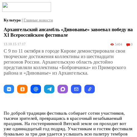
Культура
|
Главные новости
Архангельский ансамбль «Дивованье» завоевал победу на
XI Всероссийском фестивале
13.10.15 17:17
5404
0
С 9 по 11 октября в городе Кирове демонстрировали свои
творческие достижения коллективы из шестнадцати
регионов России. Архангельскую область достойно
представляли коллективы «Бобровчанка» из Приморского
района и «Дивованье» из Архангельска.
По доброй традиции фестиваль собирает сотни участников,
тысячи зрителей, превращаясь в красочный незабываемый
праздник. На гостеприимной Вятской земле он проходит вот
уже одиннадцатый год подряд. Участникам и гостям фестиваля
буквально за три дня удается услышать всю палитру тембров