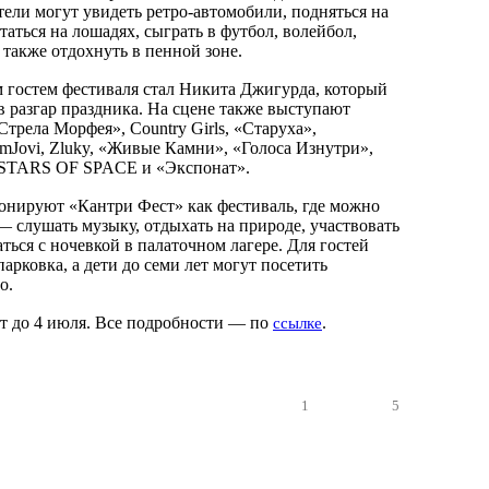
тели могут увидеть ретро-автомобили, подняться на
аться на лошадях, сыграть в футбол, волейбол,
 также отдохнуть в пенной зоне.
гостем фестиваля стал Никита Джигурда, который
в разгар праздника. На сцене также выступают
трела Морфея», Country Girls, «Старуха»,
omJovi, Zluky, «Живые Камни», «Голоса Изнутри»,
, STARS OF SPACE и «Экспонат».
нируют «Кантри Фест» как фестиваль, где можно
— слушать музыку, отдыхать на природе, участвовать
аться с ночевкой в палаточном лагере. Для гостей
арковка, а дети до семи лет могут посетить
о.
т до 4 июля. Все подробности — по
.
ссылке
1
5