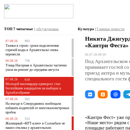
ТОП 7
читаемые
|
обсуждаемые
Культура
|
Главные новости
Никита Джигурд
07.08.26
903
«Кантри Феста»
Тазики в строю: сроки подключения
горячей воды в Архангельске снова
перенесли
04.07.26 09:59
Под Архангельском с
06.08.26
756
Улица Нагорная в Архангельске частично
принимает гостей со
ушла на ремонт до середины августа
приезд актера и муз
специального гостя 
07.08.26
618
Молодой миллиардер-единоросс стал
богатейшим кандидатом на выборах в
Архоблсобрание
07.08.26
561
На въезде в Северодвинск пообещали
избавить водителей от многокилометровых
пробок
«Кантри Фест» уже пр
06.08.26
555
«Наше место» рядом с
Жилищный «КРТ-клич» в Соломбале не
площадке работают па
нашел отклика у архангельских