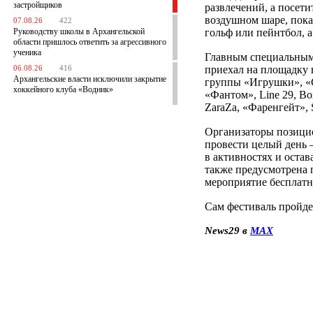
застройщиков
развлечений, а посети
воздушном шаре, покат
07.08.26
422
Руководству школы в Архангельской
гольф или пейнтбол, а
области пришлось ответить за агрессивного
ученика
Главным специальным 
приехал на площадку 
06.08.26
416
Архангельские власти исключили закрытие
группы «Игрушки», «С
хоккейного клуба «Водник»
«Фантом», Line 29, B
ZaraZa, «Фаренгейт»
Организаторы позицио
провести целый день 
в активностях и остав
также предусмотрена п
мероприятие бесплатн
Сам фестиваль пройде
News29 в
MAX