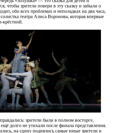
чередь «Золушка» — это сказка для детей и
ся, чтобы зрители повери в эту сказку и забыли о
ходит, обо всех проблемах и неполадках на два часа,
 солистка театра Алиса Воронова, которая впервые
-крёстной.
равдались: зрители были в полном восторге,
ещё долго не утихали после финала представления.
ились, на сцену поднялись самые юные зрители и