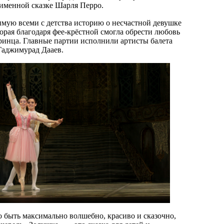
оименной сказке Шарля Перро.
мую всеми с детства историю о несчастной девушке
орая благодаря фее-крёстной смогла обрести любовь
ринца. Главные партии исполнили артисты балета
Гаджимурад Дааев.
 быть максимально волшебно, красиво и сказочно,