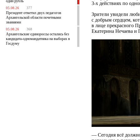
один рубль
3-х действиях по одн
05.08.26
377
Президент отметил двух педагогов
Зрители увидели люби
Архангельской области почетными
с добрым сердцем, кот
званиями
в лице прекрасного П
05.08.26
368
Екатерина Нечаева и 
Архангельские единороссы остались без
кандидата-одномандатника на выборах в
Госдуму
— Сегодня всё должно