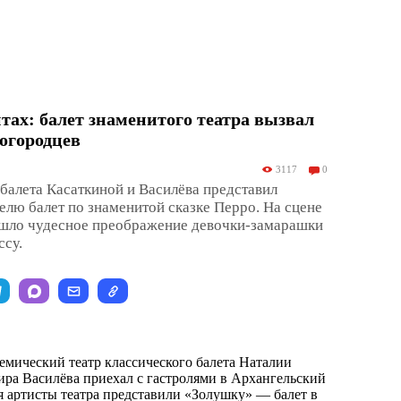
тах: балет знаменитого театра вызвал
огородцев
3117
0
 балета Касаткиной и Василёва представил
елю балет по знаменитой сказке Перро. На сцене
ло чудесное преображение девочки-замарашки
ссу.
емический театр классического балета Наталии
ра Василёва приехал с гастролями в Архангельский
ря артисты театра представили «Золушку» — балет в