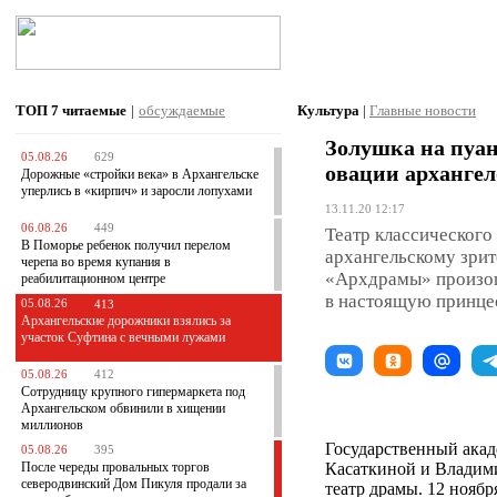
ТОП 7
читаемые
|
обсуждаемые
Культура
|
Главные новости
Золушка на пуан
05.08.26
629
овации архангел
Дорожные «стройки века» в Архангельске
уперлись в «кирпич» и заросли лопухами
13.11.20 12:17
06.08.26
449
Театр классического
В Поморье ребенок получил перелом
архангельскому зрит
черепа во время купания в
«Архдрамы» произош
реабилитационном центре
в настоящую принце
05.08.26
413
Архангельские дорожники взялись за
участок Суфтина с вечными лужами
05.08.26
412
Сотрудницу крупного гипермаркета под
Архангельском обвинили в хищении
миллионов
Государственный акад
05.08.26
395
После череды провальных торгов
Касаткиной и Владими
северодвинский Дом Пикуля продали за
театр драмы. 12 нояб