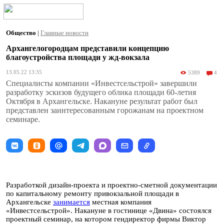
Общество
|
Главные новости
Архангелогородцам представили концепцию
благоустройства площади у жд-вокзала
13.05.22 13:35
5389
4
Специалисты компании «Инвестсельстрой» завершили
разработку эскизов будущего облика площади 60-летия
Октября в Архангельске. Накануне результат работ был
представлен заинтересованным горожанам на проектном
семинаре.
Разработкой дизайн-проекта и проектно-сметной документации
по капитальному ремонту привокзальной площади в
Архангельске
занимается
местная компания
«Инвестсельстрой». Накануне в гостинице «Двина» состоялся
проектный семинар, на котором гендиректор фирмы Виктор