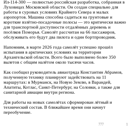
Ил-114-300 — полностью российская разработка, собранная в
Луховицах Московской области. Он создан специально для
работы в суровых условиях Крайнего Севера и малых
аэропортов. Машина способна садиться на грунтовые и
короткие взлётно-посадочные полосы — это критически важно
для транспортной доступности отдалённых деревень и
посёлков Поморья. Самолёт рассчитан на 66 пассажиров,
обслуживать его будут два пилота и один бортпроводник.
Напомним, в марте 2026 года самолёт успешно прошёл
испытания в арктических условиях на территории
Архангельской области. Всего было выполнено более 350
вылетов с общим налётом около тысячи часов.
Как сообщил руководитель авиаотряда Константин Абрамов,
полученную технику планируют задействовать на 11
маршрутах: в Мурманск, на Новую Землю, в Варандей,
Апатиты, Котлас, Санкт-Петербург, на Соловки, а также для
санитарной авиации внутри региона.
Для работы на новых самолётах сформирован лётный и
технический состав. В ближайшее время они начнут
переобучение.
777
1