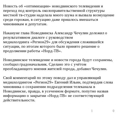
Новость об «оптимизации» новодвинского телевидения и
переход под контроль околоправительственной структуры
местной тв-студии наделала много шума и вызвала возмущение
среди горожан, в ситуацию даже пришлось вмешаться
чиновникам и депутатам.
Накануне глава Новодвинска Александр Чечулин доложил о
результативном диалоге с руководством
медиахолдинга «Регион29» для обсуждения сложившейся
ситуации, по итогам которого было принято решение о
продолжении работы «Норд-ТВ».
Новодвинское телевидение и новости города будут сохранены,
сообщил градоначальник. Сделано это с учётом
преобладающего мнения жителей города, добавил Чечулин.
Свой комментарий по этому поводу дал и управляющий
медиахолдингом «Регион29» Евгений Ильин, подтвердив слова
чиновника о сохранении подразделения телеканала в
Новодвинске, правда, в усеченном формате, попутно назвав
информацию о закрытии «Норд-ТВ» не соответствующей
действительности.
1
0