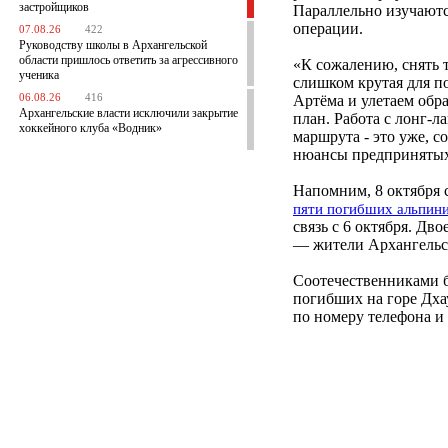
застройщиков
Параллельно изучаютс
операции.
07.08.26
422
Руководству школы в Архангельской
области пришлось ответить за агрессивного
«К сожалению, снять т
ученика
слишком крутая для п
06.08.26
416
Артёма и улетаем обр
Архангельские власти исключили закрытие
план. Работа с лонг-
хоккейного клуба «Водник»
маршрута - это уже, с
нюансы предпринятых
Напомним, 8 октября 
пяти погибших альпин
связь с 6 октября. Д
— жители Архангельс
Соотечественниками б
погибших на горе Дха
по номеру телефона и 