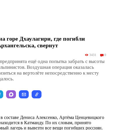
на горе Дхаулагири, где погибли
рхангельска, свернут
3431
0
предпринята ещё одна попытка забрать с высоты
льпинистов. Воздушная операция оказалась
зиться на вертолёте непосредственно к месту
далось.
 в составе Дениса Алексенко, Артёма Ценцевицкого
находится в Катманду. По их словам, принято
овый лагерь и вывезти все вещи погибших россиян.