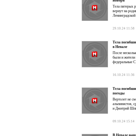
ноября
Тела пятерых 
вернут на роди
Ленинградской
29.10.24 11:58
Тела погибши
в Непале
После нескольк
были и жители
федеральные 
16.10.24 11:36
Тела погибших
погоды
Вертолет не см
альпинистов, 
и Дмитрий Шпи
09.10.24 15:14
В Непале наш