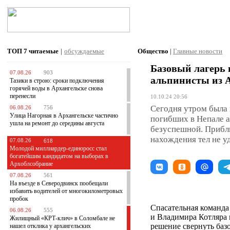
ТОП 7
читаемые
|
обсуждаемые
Общество
|
Главные новости
Базовый лагерь 
07.08.26
903
альпинисты из А
Тазики в строю: сроки подключения
горячей воды в Архангельске снова
перенесли
10.10.24 20:56
Сегодня утром была 
06.08.26
756
Улица Нагорная в Архангельске частично
погибших в Непале а
ушла на ремонт до середины августа
безуспешной. Прибли
нахождения тел не у
07.08.26
618
Молодой миллиардер-единоросс стал
богатейшим кандидатом на выборах в
Архоблсобрание
07.08.26
561
На въезде в Северодвинск пообещали
избавить водителей от многокилометровых
пробок
Спасательная команда
06.08.26
555
и Владимира Котляра 
Жилищный «КРТ-клич» в Соломбале не
решение свернуть баз
нашел отклика у архангельских