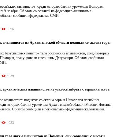
российских альпинистов, среди которых были и уроженцы Поморья,
ну 9 ноября. Об этом со ссылкой на федерацию альпинизма
 области сообщили федеральные СМИ.
3096
х альпинистов из Архангельской области подняли со склона горы
их безуспешных попыток тела российских альпинистов, среди которых
 Поморья, эвакуировали с вершины Дхаулагири. Об этом сообщили
СМИ.
3039
 архангельских альпинистов не удалось забрать с вершины из-за
ог осуществить поднятие со склона горы в Непале тел погибших
среди которых были и уроженцы Архангельской области Михаил Носенко
левой. Об этом сообщили в региональной федерации скалолазания.
4033
ли тела двух альпинистов из Поморья: они сорвались с высоты