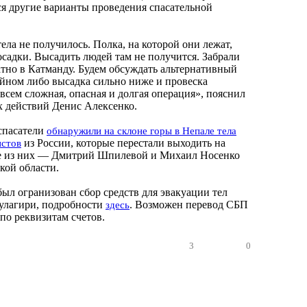
я другие варианты проведения спасательной
ела не получилось. Полка, на которой они лежат,
осадки. Высадить людей там не получится. Забрали
атно в Катманду. Будем обсуждать альтернативный
лайном либо высадка сильно ниже и провеска
овсем сложная, опасная и долгая операция», пояснил
 действий Денис Алексенко.
спасатели
обнаружили на склоне горы в Непале тела
из России, которые перестали выходить на
истов
вое из них — Дмитрий Шпилевой и Михаил Носенко
кой области.
ыл огранизован сбор средств для эвакуации тел
улагири, подробности
. Возможен перевод СБП
здесь
по реквизитам счетов.
3
0