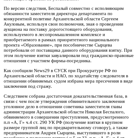
По версии следствия, Беспалый совместно с исполняющим
обязанности заместителя директора департамента по
конкурентной политике Архангельской области Сергеем
Акуловым, используя свои полномочия, зная о проведении
аукциона на поставку дорогостоящего оборудования,
используемого в лесопромышленном комплексе и
приобретаемого в рамках приоритетного национального
проекта «Образование», при пособничестве Сырцева
потребовали от поставщика данного оборудования взятку. При
этом получение взятки завуалировали под гражданско-правовые
отношения с участием фирмы-посредника.
Как сообщили News29 в СУСК при Прокуратуре РФ по
Архангельской области и НАО, по ходатайству следователя в
отношении обвиняемых судом избрана мера пресечения в виде
заключения под стражу.
Следствием собрана достаточная доказательственная база, в
связи с чем после утверждения обвинительного заключения
уголовное дело в отношении советника заместителя главы
администрации Архангельской области Николая Беспалого,
обвиняемого в совершении преступления, предусмотренного
п.п «А, Г» ч.4 ст. 290 УК РФ (получение взятки в крупном
размере группой лиц по предварительному сговору), а также
предпринимателя Андрея Сырцева, выступившего в роли
пособника в получении взятки ( ч.5 ст.33, п.п. «А, Г» ч.4 ст.