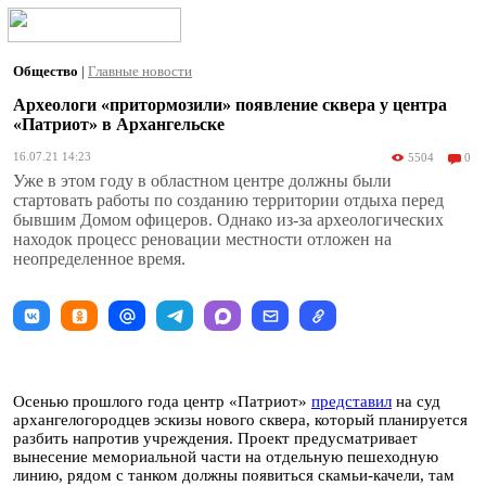
Общество
|
Главные новости
Археологи «притормозили» появление сквера у центра
«Патриот» в Архангельске
16.07.21 14:23
5504
0
Уже в этом году в областном центре должны были
стартовать работы по созданию территории отдыха перед
бывшим Домом офицеров. Однако из-за археологических
находок процесс реновации местности отложен на
неопределенное время.
Осенью прошлого года центр «Патриот»
представил
на суд
архангелогородцев эскизы нового сквера, который планируется
разбить напротив учреждения. Проект предусматривает
вынесение мемориальной части на отдельную пешеходную
линию, рядом с танком должны появиться скамьи-качели, там