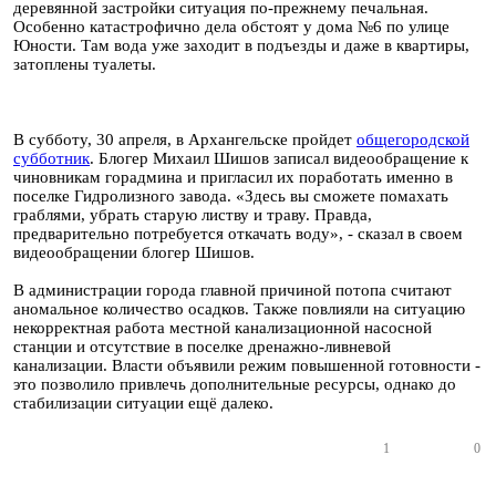
деревянной застройки ситуация по-прежнему печальная.
Особенно катастрофично дела обстоят у дома №6 по улице
Юности. Там вода уже заходит в подъезды и даже в квартиры,
затоплены туалеты.
В субботу, 30 апреля, в Архангельске пройдет
общегородской
субботник
. Блогер Михаил Шишов записал видеообращение к
чиновникам горадмина и пригласил их поработать именно в
поселке Гидролизного завода. «Здесь вы сможете помахать
граблями, убрать старую листву и траву. Правда,
предварительно потребуется откачать воду», - сказал в своем
видеообращении блогер Шишов.
В администрации города главной причиной потопа считают
аномальное количество осадков. Также повлияли на ситуацию
некорректная работа местной канализационной насосной
станции и отсутствие в поселке дренажно-ливневой
канализации. Власти объявили режим повышенной готовности -
это позволило привлечь дополнительные ресурсы, однако до
стабилизации ситуации ещё далеко.
1
0