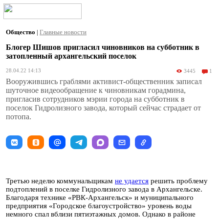
Общество
|
Главные новости
Блогер Шишов пригласил чиновников на субботник в
затопленный архангельский поселок
28.04.22 14:13
3445
1
Вооружившись граблями активист-общественник записал
шуточное видеообращение к чиновникам горадмина,
пригласив сотрудников мэрии города на субботник в
поселок Гидролизного завода, который сейчас страдает от
потопа.
Третью неделю коммунальщикам
не удается
решить проблему
подтоплений в поселке Гидролизного завода в Архангельске.
Благодаря технике «РВК-Архангельск» и муниципального
предприятия «Городское благоустройство» уровень воды
немного спал вблизи пятиэтажных домов. Однако в районе