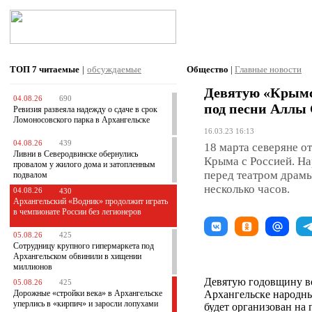
ТОП 7
читаемые
|
обсуждаемые
Общество
|
Главные новости
Девятую «Крымс
04.08.26
690
под песни Аллы
Ревизия развеяла надежду о сдаче в срок
Ломоносовского парка в Архангельске
16.03.23 16:13
04.08.26
439
18 марта северяне 
Ливни в Северодвинске обернулись
Крыма с Россией. На
провалом у жилого дома и затопленным
перед театром драмы
подвалом
несколько часов.
04.08.26
430
Архангельский «Водник» продолжит играть
в чемпионате России без легионеров
05.08.26
425
Сотрудницу крупного гипермаркета под
Архангельском обвинили в хищении
миллионов
Девятую годовщину во
05.08.26
425
Дорожные «стройки века» в Архангельске
Архангельске народны
уперлись в «кирпич» и заросли лопухами
будет организован на 