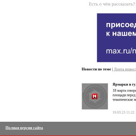
Есть о чём рассказать
Новости по теме
|
Лента новос
Ярмарки и гу
18 марта севе
площади перед
тематические м
19.03.23 11:22
Полная версия сайта