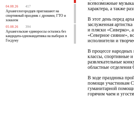
всевозможные музыка
04.08.26
417
характера, а также ра
Архангелогородцев приглашают на
спортивный праздник с дронами, ГТО и
В этот день перед ар
хоккеем
заслуженная артистка
05.08.26
394
и пляски «Сиверко», 
Архангельские единороссы остались без
«Северное сияние», в
кандидата-одномандатника на выборах в
исполнители и творче
Госдуму
В процессе народных 
классы, спортивные и 
развлекательные конк
областные отделения 
В ходе праздника прой
помощи участникам СВ
гуманитарной помощи 
горячим чаем и угост