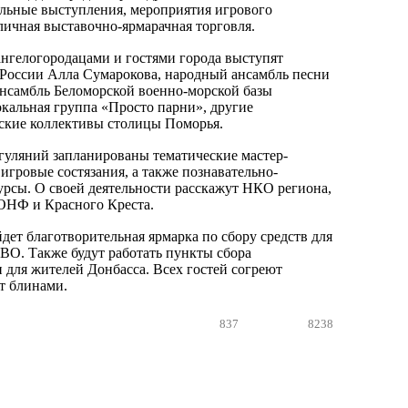
льные выступления, мероприятия игрового
зличная выставочно-ярмарачная торговля.
хангелогородацами и гостями города выступят
 России Алла Сумарокова, народный ансамбль песни
ансамбль Беломорской военно-морской базы
окальная группа «Просто парни», другие
ские коллективы столицы Поморья.
гуляний запланированы тематические мастер-
игровые состязания, а также познавательно-
урсы. О своей деятельности расскажут НКО региона,
ОНФ и Красного Креста.
дет благотворительная ярмарка по сбору средств для
О. Также будут работать пункты сбора
для жителей Донбасса. Всех гостей согреют
ят блинами.
837
8238