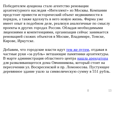
Победителем аукциона стало агентство реновации
архитектурного наследия «Интеллект» из Москвы. Компании
предстоит привести исторический объект недвижимости в
порядок, а также вдохнуть в него новую жизнь. Фирма уже
имеет опыт в подобном деле, реализуя аналогичные по смыслу
проекты в других городах России. Обладая необходимыми
лицензиями и компетенциями, организация сейчас занимается
реновацией схожих объектов в Москве, Владимире, Томске,
Кирове, Иркутске.
Добавим, что городские власти идут
тем же путем
, отдавая в
частные руки «за рубль» ветшающие памятники архитектуры.
В марте администрация областного центра
нашла арендатора
для разваливающегося дома Овчинникова, который стоит на
пересечении ул. Воскресенской и пр. Ломоносова. Пустующее
деревянное здание ушло за символическую сумму в 551 рубль.
0
13