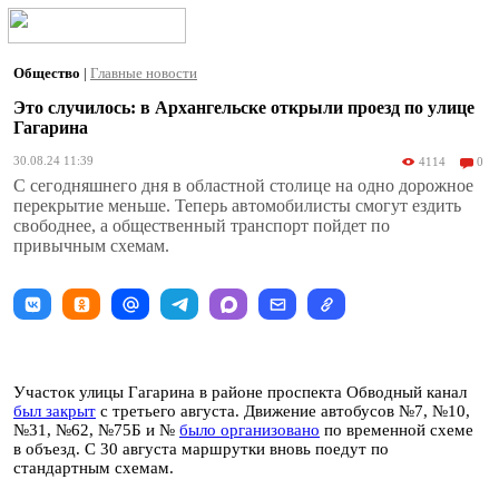
Общество
|
Главные новости
Это случилось: в Архангельске открыли проезд по улице
Гагарина
30.08.24 11:39
4114
0
С сегодняшнего дня в областной столице на одно дорожное
перекрытие меньше. Теперь автомобилисты cмогут ездить
свободнее, а общественный транспорт пойдет по
привычным схемам.
Участок улицы Гагарина в районе проспекта Обводный канал
был закрыт
с третьего августа. Движение автобусов №7, №10,
№31, №62, №75Б и №
было организовано
по временной схеме
в объезд. C 30 августа маршрутки вновь поедут по
стандартным схемам.