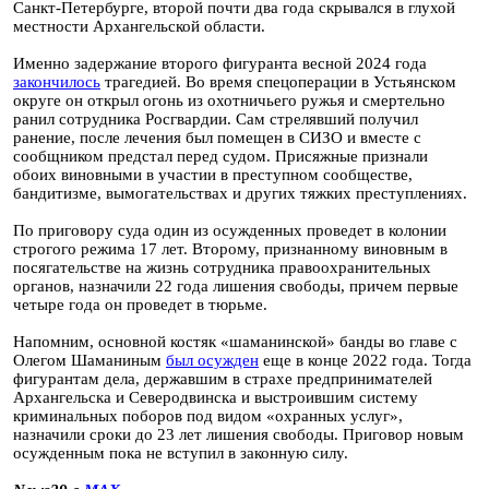
Санкт-Петербурге, второй почти два года скрывался в глухой
местности Архангельской области.
Именно задержание второго фигуранта весной 2024 года
закончилось
трагедией. Во время спецоперации в Устьянском
округе он открыл огонь из охотничьего ружья и смертельно
ранил сотрудника Росгвардии. Сам стрелявший получил
ранение, после лечения был помещен в СИЗО и вместе с
сообщником предстал перед судом. Присяжные признали
обоих виновными в участии в преступном сообществе,
бандитизме, вымогательствах и других тяжких преступлениях.
По приговору суда один из осужденных проведет в колонии
строгого режима 17 лет. Второму, признанному виновным в
посягательстве на жизнь сотрудника правоохранительных
органов, назначили 22 года лишения свободы, причем первые
четыре года он проведет в тюрьме.
Напомним, основной костяк «шаманинской» банды во главе с
Олегом Шаманиным
был осужден
еще в конце 2022 года. Тогда
фигурантам дела, державшим в страхе предпринимателей
Архангельска и Северодвинска и выстроившим систему
криминальных поборов под видом «охранных услуг»,
назначили сроки до 23 лет лишения свободы. Приговор новым
осужденным пока не вступил в законную силу.