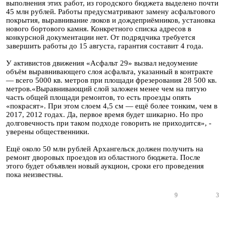
выполнения этих работ, из городского бюджета выделено почти
45 млн рублей. Работы предусматривают замену асфальтового
покрытия, выравнивание люков и дождеприёмников, установка
нового бортового камня. Конкретного списка адресов в
конкурсной документации нет. От подрядчика требуется
завершить работы до 15 августа, гарантия составит 4 года.
У активистов движения «Асфальт 29» вызвал недоумение
объём выравнивающего слоя асфальта, указанный в контракте
— всего 5000 кв. метров при площади фрезерования 28 500 кв.
метров.«Выравнивающий слой заложен менее чем на пятую
часть общей площади ремонтов, то есть проезды опять
«покрасят». При этом слоем 4,5 см — ещё более тонким, чем в
2017, 2012 годах. Да, первое время будет шикарно. Но про
долговечность при таком подходе говорить не приходится», -
уверены общественники.
Ещё около 50 млн рублей Архангельск должен получить на
ремонт дворовых проездов из областного бюджета. После
этого будет объявлен новый аукцион, сроки его проведения
пока неизвестны.
9
3