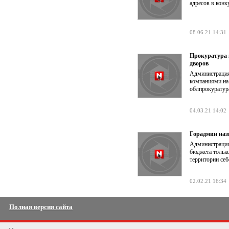
адресов в конк
08.06.21 14:31
Прокуратура 
дворов
Администрация
компаниями на
облпрокуратура
04.03.21 14:02
Горадмин наз
Администрация
бюджета тольк
территории себ
02.02.21 16:34
Полная версия сайта