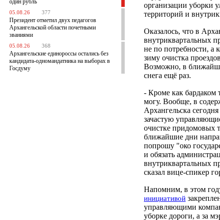
один рубль
организации уборки у
05.08.26
377
территорий и внутрик
Президент отметил двух педагогов
Архангельской области почетными
Оказалось, что в Арха
званиями
внутриквартальных пр
05.08.26
368
не по потребности, а 
Архангельские единороссы остались без
зиму очистка проездов
кандидата-одномандатника на выборах в
Возможно, в ближайше
Госдуму
снега ещё раз.
- Кроме как бардаком 
могу. Вообще, в соде
Архангельска сегодня 
зачастую управляющие
очистке придомовых т
ближайшие дни направ
попрошу "око государ
и обязать администра
внутриквартальных про
сказал вице-спикер г
Напомним, в этом год
закреплен
инициативой
управляющими компан
уборке дороги, а за мэ