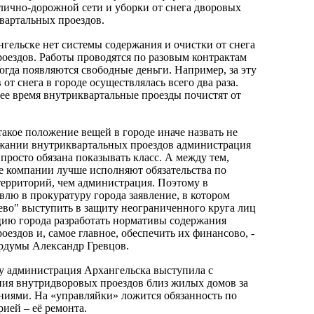
лично-дорожной сети и уборки от снега дворовых
вартальных проездов.
нгельске нет системы содержания и очистки от снега
оездов. Работы проводятся по разовым контрактам
когда появляются свободные деньги. Например, за эту
 от снега в городе осуществлялась всего два раза.
е время внутриквартальные проезды почистят от
такое положение вещей в городе иначе назвать не
ржании внутриквартальных проездов администрация
просто обязана показывать класс. А между тем,
 компании лучше исполняют обязательства по
ерриторий, чем администрация. Поэтому в
лю в прокуратуру города заявление, в котором
ево" выступить в защиту неограниченного круга лиц
цию города разработать нормативы содержания
ездов и, самое главное, обеспечить их финансово, -
ордумы Александр Гревцов.
у администрация Архангельска выступила с
ия внутридворовых проездов близ жилых домов за
иями. На «управляйки» ложится обязанность по
рией – её ремонта.