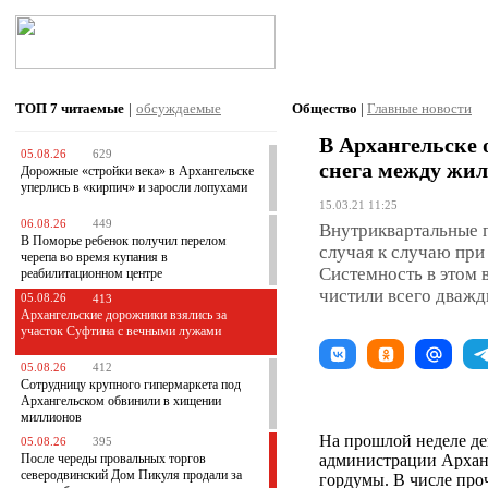
ТОП 7
читаемые
|
обсуждаемые
Общество
|
Главные новости
В Архангельске 
05.08.26
629
снега между жи
Дорожные «стройки века» в Архангельске
уперлись в «кирпич» и заросли лопухами
15.03.21 11:25
06.08.26
449
Внутриквартальные п
В Поморье ребенок получил перелом
случая к случаю при
черепа во время купания в
Системность в этом 
реабилитационном центре
чистили всего дважд
05.08.26
413
Архангельские дорожники взялись за
участок Суфтина с вечными лужами
05.08.26
412
Сотрудницу крупного гипермаркета под
Архангельском обвинили в хищении
миллионов
На прошлой неделе де
05.08.26
395
После череды провальных торгов
администрации Арханг
северодвинский Дом Пикуля продали за
гордумы. В числе пр