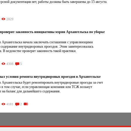
урсной документации нет, работы должны быть завершены до 15 августа.
2829
проверит законность инициативы мэрии Архангельска по уборке
 Архангельска начала заключать соглашения с управляющими
 содержание внутридворовых проездов. Этим заинтересовалась
. В ведомстве проверят законность такой практики.
4308
5
вал условия ремонта внутридворовых проездов в Архангельске
 Архангельска будет ремонтировать внутридворовые проезды за счет
о в том случае, если управляющая компания или ТСЖ возьмут
е на баланс для дальнейшего содержания.
4181
2