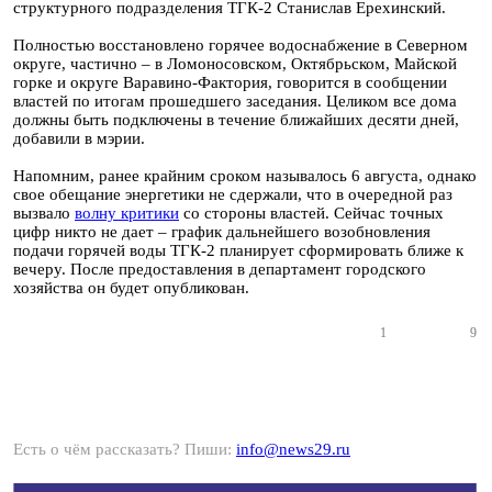
структурного подразделения ТГК-2 Станислав Ерехинский.
Полностью восстановлено горячее водоснабжение в Северном
округе, частично – в Ломоносовском, Октябрьском, Майской
горке и округе Варавино-Фактория, говорится в сообщении
властей по итогам прошедшего заседания. Целиком все дома
должны быть подключены в течение ближайших десяти дней,
добавили в мэрии.
Напомним, ранее крайним сроком называлось 6 августа, однако
свое обещание энергетики не сдержали, что в очередной раз
вызвало
волну критики
со стороны властей. Сейчас точных
цифр никто не дает – график дальнейшего возобновления
подачи горячей воды ТГК-2 планирует сформировать ближе к
вечеру. После предоставления в департамент городского
хозяйства он будет опубликован.
1
9
Есть о чём рассказать? Пиши:
info@news29.ru