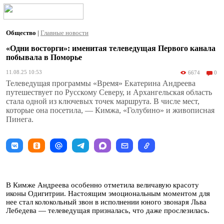
Общество
|
Главные новости
«Одни восторги»: именитая телеведущая Первого канала
побывала в Поморье
11.08.25 10:53
6674
0
Телеведущая программы «Время» Екатерина Андреева
путешествует по Русскому Северу, и Архангельская область
стала одной из ключевых точек маршрута. В числе мест,
которые она посетила, — Кимжа, «Голубино» и живописная
Пинега.
В Кимже Андреева особенно отметила величавую красоту
иконы Одигитрии. Настоящим эмоциональным моментом для
нее стал колокольный звон в исполнении юного звонаря Льва
Лебедева — телеведущая призналась, что даже прослезилась.