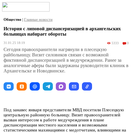
Общество
|
Главные новости
История с липовой диспансеризацией в архангельских
больницах набирает обороты
31.01.25 18:19
5333
0
Сегодня правоохранители нагрянули в плесецкую
райбольницу. Визит силовиков связан с возможной
фиктивной диспансеризацией в медучреждении. Ранее за
аналогичные аферы были задержаны руководители клиник в
Архангельске и Новодвинске.
Под занавес января представители МВД посетили Плесецкую
центральную районную больницу. Визит правоохранителей
вызван интересом к работе медучреждения в плане
диспансеризации местного населения и возможными
статистическими махинациями с медотчетами, влияющими на