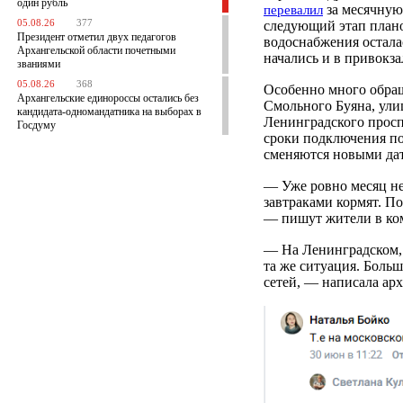
один рубль
за месячную 
перевалил
05.08.26
377
следующий этап плано
Президент отметил двух педагогов
водоснабжения остала
Архангельской области почетными
начались и в привокз
званиями
05.08.26
368
Особенно много обращ
Архангельские единороссы остались без
Смольного Буяна, ули
кандидата-одномандатника на выборах в
Ленинградского просп
Госдуму
сроки подключения по
сменяются новыми да
— Уже ровно месяц не
завтраками кормят. По
— пишут жители в ко
— На Ленинградском,1
та же ситуация. Больш
сетей, — написала ар