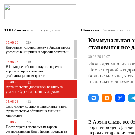
ТОП 7
читаемые
|
обсуждаемые
Общество
|
Главные новости
Коммунальная эп
05.08.26
629
становится все 
Дорожные «стройки века» в Архангельске
уперлись в «кирпич» и заросли лопухами
30.06.26 19:07
06.08.26
449
Июль для многих жит
В Поморье ребенок получил перелом
После первой «гидр
черепа во время купания в
больше месяца, хотя
реабилитационном центре
плановых отключени
05.08.26
413
Архангельские дорожники взялись за
участок Суфтина с вечными лужами
05.08.26
412
Сотрудницу крупного гипермаркета под
Архангельском обвинили в хищении
миллионов
В Архангельске все б
05.08.26
395
После череды провальных торгов
горячей воды. Для ча
северодвинский Дом Пикуля продали за
первых гидравлическ