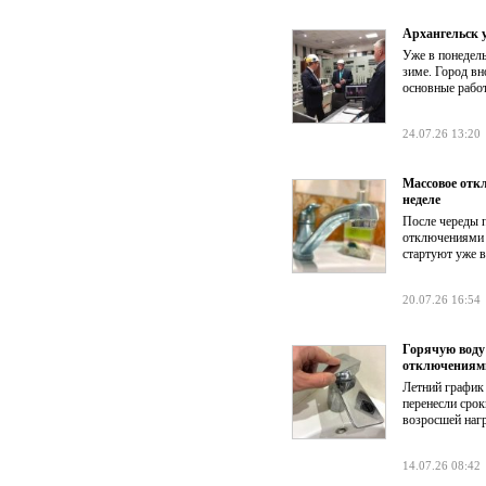
Архангельск 
Уже в понедель
зиме. Город вн
основные работ
24.07.26 13:20
Массовое отк
неделе
После череды 
отключениями 
стартуют уже в
20.07.26 16:54
Горячую воду
отключениям
Летний график
перенесли срок
возросшей наг
14.07.26 08:42