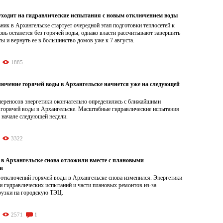
уходит на гидравлические испытания с новым отключением воды
ник в Архангельске стартует очередной этап подготовки теплосетей к
овь останется без горячей воды, однако власти рассчитывают завершить
ы и вернуть ее в большинство домов уже к 7 августа.
1885
лючение горячей воды в Архангельске начнется уже на следующей
переносов энергетики окончательно определились с ближайшими
горячей воды в Архангельске. Масштабные гидравлические испытания
 начале следующей недели.
3322
 в Архангельске снова отложили вместе с плановыми
и
 отключений горячей воды в Архангельске снова изменился. Энергетики
и гидравлических испытаний и части плановых ремонтов из-за
рузки на городскую ТЭЦ.
2571
1