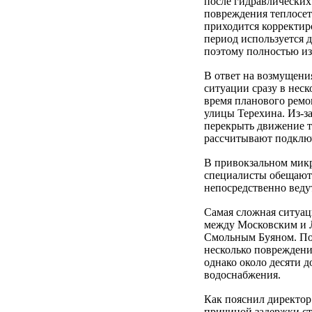
после гидравлически
повреждения теплосете
приходится корректир
период используется 
поэтому полностью из
В ответ на возмущения
ситуации сразу в нес
время планового ремо
улицы Терехина. Из-з
перекрыть движение т
рассчитывают подклю
В привокзальном микр
специалисты обещают 
непосредственно веду
Самая сложная ситуац
между Московским и 
Смольным Буяном. Пос
несколько повреждени
однако около десяти д
водоснабжения.
Как пояснил директор
причиной задержки ст