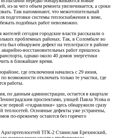
х испытаний нередко обнаруживаются новые
й, из-за чего объем ремонта увеличивается, а сроки
овать. Там напоминают, что межотопительный
для подготовки системы теплоснабжения к зиме,
бежать подобных работ невозможно.
 жителей сегодня городские власти рассказали о
кольких проблемных районах. Так, в Соломбале во
нта был обнаружен дефект на теплотрассе в районе
а аварийно-восстановительных работ пришлось
ранспорта, однако около 40 домов энергетики
чить в ближайшее время.
орайоне, где отключения начались с 29 июня,
по возможности отключать только те участки, где
тся работы.
ия, по данным администрации, остается в квартале
Ленинградским проспектами, улицей Павла Усова и
ле первой «гидравлики» здесь обнаружили сразу
й теплосетей. Основные дефекты уже устранены,
омов по-прежнему остаются без горячего
 Архгортеплосетей ТГК-2 Станислав Ерехинский,
ало повреждение участка трубопровода,