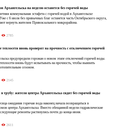
н Архангельска на неделю останется без горячей воды
етняя коммунальная эстафета с горячей водой в Архангельске
Уже с 6 июля без привычных благ останется часть Октябрьского округа,
ают вернуть жителям Привокзального микрорайона.
2785
е теплосети вновь проверят на прочность с отключением горячей
ельска предупредили горожан о новом этапе отключений горячей воды.
теплосети вновь будут испытывать на прочность, чтобы выявить
 отопительным сезоном.
2145
в трубу: жители центра Архангельска сидят без горячей воды
сяца ожидания горячая вода наконец начала возвращаться в
омов центра Архангельска. Вместо обещанной недели гидравлические
оследующие ремонты растянулись почти до конца июня.
2611