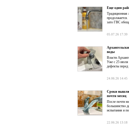
Еще один райо
Традиционная л
продолжается. 
зато ГВС обещ
05.07.26 17:39
Архангельски
воды
Власти Арханг
Уже с 25 июля 
дефекты перед
24.06.26 14:45
Сроки вышли 
почти месяц
После почти ме
большинство д
испытания и п
22.06.26 13:18