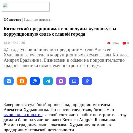
Общество
|
Главные новости
Котласский предприниматель получил «условку» за
коррупционную связь с главой города
18.04.22 10:36
3864
0
4,5 года условно получил предприниматель Алексей
Худышин за участие в коррупционных схемах главы Котласа
Андрея Бральнина. Бизнесмен в обмен на покровительство
градоначальника помог ему построить коттедж.
Завершился судебный процесс над предпринимателем
Алексеем Худышиным. По версии следствия, бизнесмен
выполнил и оплатил
за свой счет часть работ по строительству
дома и бани на участке главы Котласа Андрея Бральнина.
Взамен градоначальник оказывал Худышину помощь в
предпринимательской деятельности.