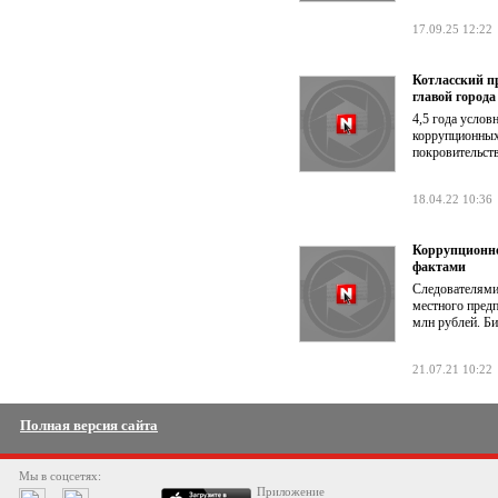
17.09.25 12:22
Котласский п
главой города
4,5 года услов
коррупционных
покровительств
18.04.22 10:36
Коррупционно
фактами
Следователями
местного предп
млн рублей. Би
21.07.21 10:22
Полная версия сайта
Мы в соцсетях:
Приложение