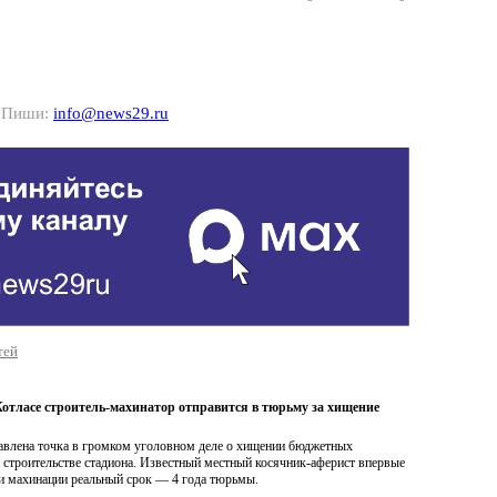
? Пиши:
info@news29.ru
тей
Котласе строитель-махинатор отправится в тюрьму за хищение
тавлена точка в громком уголовном деле о хищении бюджетных
 строительстве стадиона. Известный местный косячник-аферист впервые
ои махинации реальный срок — 4 года тюрьмы.