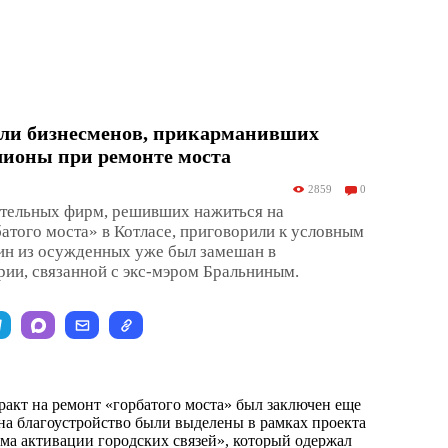
или бизнесменов, прикарманивших
ионы при ремонте моста
2859
0
ительных фирм, решивших нажиться на
атого моста» в Котласе, приговорили к условным
ин из осужденных уже был замешан в
ии, связанной с экс-мэром Бральниным.
кт на ремонт «горбатого моста» был заключен еще
 на благоустройство были выделены в рамках проекта
ма активации городских связей», который одержал