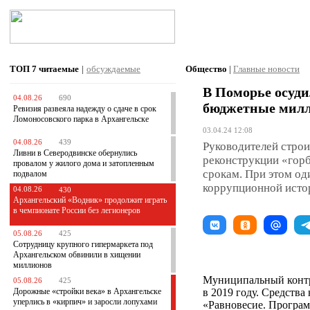
ТОП 7
читаемые
|
обсуждаемые
Общество
|
Главные новости
В Поморье осуд
04.08.26
690
бюджетные милл
Ревизия развеяла надежду о сдаче в срок
Ломоносовского парка в Архангельске
03.04.24 12:08
04.08.26
439
Руководителей стро
Ливни в Северодвинске обернулись
реконструкции «горб
провалом у жилого дома и затопленным
срокам. При этом од
подвалом
коррупционной истор
04.08.26
430
Архангельский «Водник» продолжит играть
в чемпионате России без легионеров
05.08.26
425
Сотрудницу крупного гипермаркета под
Архангельском обвинили в хищении
миллионов
Муниципальный контра
05.08.26
425
Дорожные «стройки века» в Архангельске
в 2019 году. Средства
уперлись в «кирпич» и заросли лопухами
«Равновесие. Програм