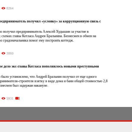
8264
редприниматель получил «условку» за коррупционную связь с
но получил предприниматель Алексей Худышин за участие в
 схемах главы Котласа Андрея Бральнина. Бизнесмен в обмен на
о градоначальника помог ему построить коттедж.
3860
е дело экс-главы Котласа пополнилось новыми преступными
 было установлено, что Андрей Бральнин получил от еще одного
ринимателя-строителя взятку в виде дома и бани общей стоимостью 2,8
знесмен был задержан накануне.
5931