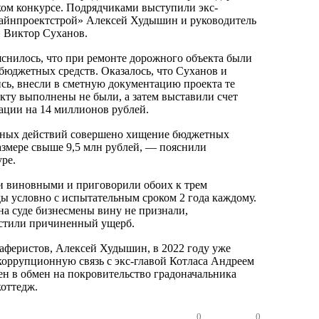
ком конкурсе. Подрядчиками выступили экс-
айнпроектстрой» Алексей Худышин и руководитель
» Виктор Суханов.
яснилось, что при ремонте дорожного объекта были
юджетных средств. Оказалось, что Суханов и
ь, внесли в сметную документацию проекта те
акту выполнены не были, а затем выставили счет
ации на 14 миллионов рублей.
анных действий совершено хищение бюджетных
азмере свыше 9,5 млн рублей, — пояснили
ре.
 виновными и приговорили обоих к трем
ы условно с испытательным сроком 2 года каждому.
на суде бизнесмены вину не признали,
естили причиненный ущерб.
 аферистов, Алексей Худышин, в 2022 году уже
коррупционную связь с экс-главой Котласа Андреем
н в обмен на покровительство градоначальника
коттедж.
0
0