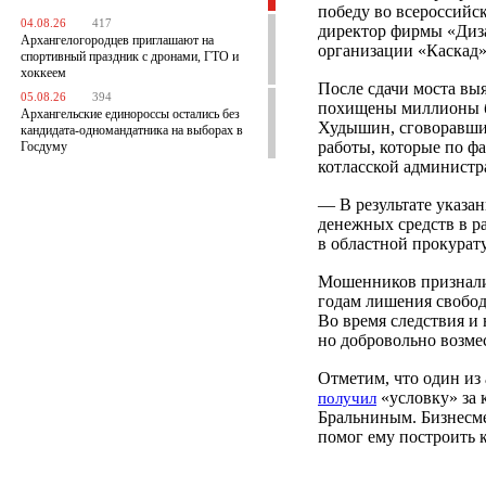
победу во всероссийс
04.08.26
417
директор фирмы «Диз
Архангелогородцев приглашают на
организации «Каскад
спортивный праздник с дронами, ГТО и
хоккеем
После сдачи моста вы
05.08.26
394
похищены миллионы б
Архангельские единороссы остались без
Худышин, сговоравшис
кандидата-одномандатника на выборах в
работы, которые по ф
Госдуму
котласской администр
— В результате указ
денежных средств в р
в областной прокурату
Мошенников признали
годам лишения свобод
Во время следствия и 
но добровольно возм
Отметим, что один из
«условку» за 
получил
Бральниным. Бизнесме
помог ему построить 