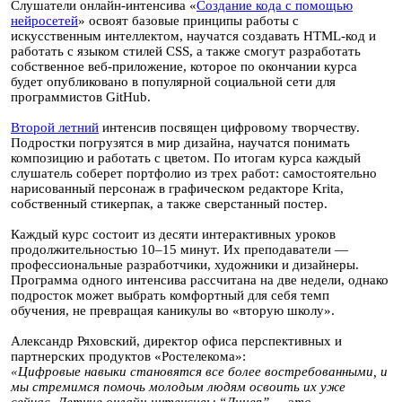
Слушатели онлайн-интенсива «
Создание кода с помощью
нейросетей
» освоят базовые принципы работы с
искусственным интеллектом, научатся создавать HTML-код и
работать с языком стилей CSS, а также смогут разработать
собственное веб-приложение, которое по окончании курса
будет опубликовано в популярной социальной сети для
программистов GitHub.
Второй летний
интенсив посвящен цифровому творчеству.
Подростки погрузятся в мир дизайна, научатся понимать
композицию и работать с цветом. По итогам курса каждый
слушатель соберет портфолио из трех работ: самостоятельно
нарисованный персонаж в графическом редакторе Krita,
собственный стикерпак, а также сверстанный постер.
Каждый курс состоит из десяти интерактивных уроков
продолжительностью 10–15 минут. Их преподаватели —
профессиональные разработчики, художники и дизайнеры.
Программа одного интенсива рассчитана на две недели, однако
подросток может выбрать комфортный для себя темп
обучения, не превращая каникулы во «вторую школу».
Александр Ряховский, директор офиса перспективных и
партнерских продуктов «Ростелекома»:
«Цифровые навыки становятся все более востребованными, и
мы стремимся помочь молодым людям освоить их уже