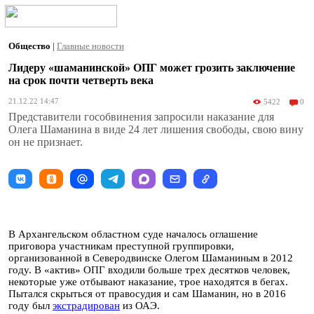
Общество
|
Главные новости
Лидеру «шаманинской» ОПГ может грозить заключение
на срок почти четверть века
21.12.22 14:47
5422
0
Представители гособвинения запросили наказание для
Олега Шаманина в виде 24 лет лишения свободы, свою вину
он не признает.
В Архангельском областном суде началось оглашение
приговора участникам преступной группировки,
организованной в Северодвинске Олегом Шаманиным в 2012
году. В «актив» ОПГ входили больше трех десятков человек,
некоторые уже отбывают наказание, трое находятся в бегах.
Пытался скрыться от правосудия и сам Шаманин, но в 2016
году был
экстрадирован
из ОАЭ.