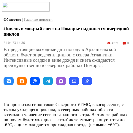
Общество
|
Главные новости
Ливень и мокрый снег: на Поморье надвинется очередной
циклон
21.04.23 14:36
4771
0
В предстоящие выходные дни погоду в Архангельской
области будет определять циклон с севера Атлантики.
Интенсивные осадки в виде дождя и снега ожидаются
преимущественно в северных районах Поморья.
По прогнозам синоптиков Северного УГМС, в воскресенье, с
тылом уходящего циклона, в северных районах области
возможно усиление северо-западного ветра. В этих же районах
по ночам будет холодно — столбик термометра опустится до
-6°С, а днем ожидается прохладная погода (не выше +6°С).