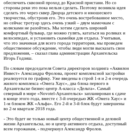
обеспечить сквозной проход до Красной пристани. Но со
стороны реки это пока нельзя сделать. Поэтому возникла идея
сделать это через сквер Дворца детского и юношеского
творчества, обустроив его. Это очень востребованное место,
но сейчас тротуар здесь очень узкий – двум мамочкам с
колясками не разойтись. Мы хотим сделать широкий
комфортный бульвар, где можно гулять, кататься на роликах и
велосипедах, и установить скамейки для отдыха. Учитывая,
что это значимая для всего города территория, мы проведем
общественное обсуждение, чтобы люди могли высказать свои
предложения, – сказал глава администрации Архангельска
Игорь Годзиш.
По словам председателя Совета директоров холдинга «Аквилон
Инвест» Александра Фролова, проект комплексной застройки
реализуется по графику. Уже введены в строй 1-я и 2-я очередь
жилого комплекса «Омега Хаус», два блока первого в
Архангельске бизнес-центр А-класса «Дельта». Самый
северный в мире «Novotel-Архангельск» запланирован к сдаче
в конце этого года, вместе с 3-й очередью ЖК «Омега Хаус» и
1-м блоком ЖК
«Альфа»
. Его 2-й и 3-й блок будут завершены
во 2-м квартале 2018 года.
- Это будет не только новый центр общественной и деловой
жизни Архангельска, но и центр активного отдыха, доступный
всем горожанам, - подчеркнул Александр Фролов.