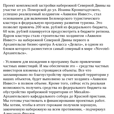
Проект комплексной застройки набережной Северной Двины на
участке от ул. Поморской до ул. Иоанна Кронштадтского,
успешно реализуемый холдингом «Аквилон Инвест», стал
основанием для включения Беломорского туристического
кластера в федеральную программу развития туризма. Это
позволит привлечь 200 млн. рублей из федерального бюджета,
60 млн. рублей планируется предусмотреть в бюджете региона.
Ядром кластера стало строительство холдингом «Аквилон
Инвест» на набережной Северной Двины первого в
Архангельске бизнес-центра А-класса
«Дельта
»
, в одном из
блоков которого разместится самый северный в мире «Novotel-
Архангельск».
- Условием для вхождения в программу было привлечение
частных инвестиций. И мы обеспечили это – средства частных
инвесторов вложены в строящиеся объекты. Все что
запланировано по благоустройству прилагающей территории у
наших объектов, будет выполнено за счет холдинга «Аквилон
Инвест» в полном объеме. Кроме того, сейчас есть реальная
возможность получить средства из федерального бюджета на
обустройство прибрежной территории от Михайло-
Архангельского кафедрального собора до Красной пристани.
Мы готовы участвовать в финансировании проектных работ.
Мы хотим, чтобы в итоге горожане получили хорошую,
законченную набережную на всем протяжении, - подчеркнул
Александр Фролов.