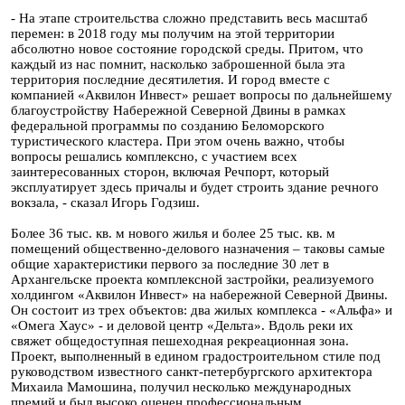
- На этапе строительства сложно представить весь масштаб
перемен: в 2018 году мы получим на этой территории
абсолютно новое состояние городской среды. Притом, что
каждый из нас помнит, насколько заброшенной была эта
территория последние десятилетия. И город вместе с
компанией «Аквилон Инвест» решает вопросы по дальнейшему
благоустройству Набережной Северной Двины в рамках
федеральной программы по созданию Беломорского
туристического кластера. При этом очень важно, чтобы
вопросы решались комплексно, с участием всех
заинтересованных сторон, включая Речпорт, который
эксплуатирует здесь причалы и будет строить здание речного
вокзала, - сказал Игорь Годзиш.
Более 36 тыс. кв. м нового жилья и более 25 тыс. кв. м
помещений общественно-делового назначения – таковы самые
общие характеристики первого за последние 30 лет в
Архангельске проекта комплексной застройки, реализуемого
холдингом «Аквилон Инвест» на набережной Северной Двины.
Он состоит из трех объектов: два жилых комплекса -
«Альфа»
и
«Омега Хаус» - и деловой центр
«Дельта»
. Вдоль реки их
свяжет общедоступная пешеходная рекреационная зона.
Проект, выполненный в едином градостроительном стиле под
руководством известного санкт-петербургского архитектора
Михаила Мамошина, получил несколько международных
премий и был высоко оценен профессиональным