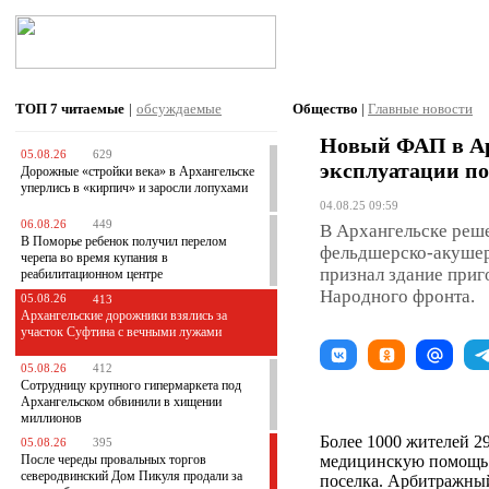
ТОП 7
читаемые
|
обсуждаемые
Общество
|
Главные новости
Новый ФАП в Ар
05.08.26
629
эксплуатации п
Дорожные «стройки века» в Архангельске
уперлись в «кирпич» и заросли лопухами
04.08.25 09:59
06.08.26
449
В Архангельске реше
В Поморье ребенок получил перелом
фельдшерско-акушерс
черепа во время купания в
признал здание приг
реабилитационном центре
Народного фронта.
05.08.26
413
Архангельские дорожники взялись за
участок Суфтина с вечными лужами
05.08.26
412
Сотрудницу крупного гипермаркета под
Архангельском обвинили в хищении
миллионов
Более 1000 жителей 29
05.08.26
395
После череды провальных торгов
медицинскую помощь 
северодвинский Дом Пикуля продали за
поселка. Арбитражный