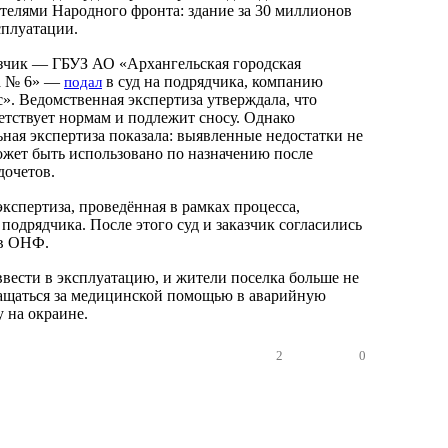
телями Народного фронта: здание за 30 миллионов
сплуатации.
зчик — ГБУЗ АО «Архангельская городская
а № 6» —
в суд на подрядчика, компанию
подал
». Ведомственная экспертиза утверждала, что
етствует нормам и подлежит сносу. Однако
ьная экспертиза показала: выявленные недостатки не
ожет быть использовано по назначению после
дочетов.
кспертиза, проведённая в рамках процесса,
подрядчика. После этого суд и заказчик согласились
ов ОНФ.
ести в эксплуатацию, и жители поселка больше не
ащаться за медицинской помощью в аварийную
 на окраине.
2
0