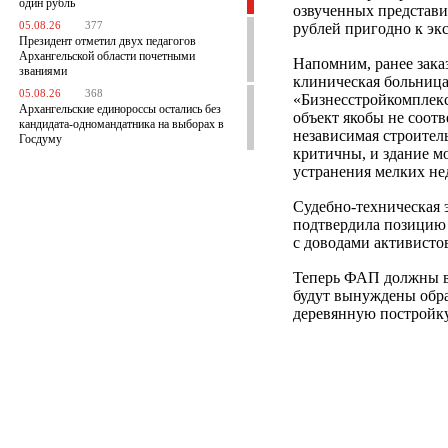
один рубль
озвученных представи
05.08.26
377
рублей пригодно к эк
Президент отметил двух педагогов
Архангельской области почетными
Напомним, ранее зака
званиями
клиническая больниц
05.08.26
368
«Бизнесстройкомплекс
Архангельские единороссы остались без
объект якобы не соотв
кандидата-одномандатника на выборах в
независимая строител
Госдуму
критичны, и здание м
устранения мелких не
Судебно-техническая э
подтвердила позицию 
с доводами активист
Теперь ФАП должны вв
будут вынуждены обр
деревянную постройку