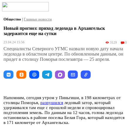
Общество
|
Главные новости
Новый прогноз: приход ледохода в Архангельск
задержится еще на сутки
23.04.24 15:56
3129
0
Специалисты Северного УГМС назвали новую дату начала
ледохода в областном центре. По обновленным данным, он
придет в столицу Поморья послезавтра — 25 апреля.
Напомним, сегодня утром у Пиньгиши, в 198 километрах от
столицы Поморья,
разрушился
ледовый затор, который
удерживался там еще с прошлой недели и спровоцировал
подтопления земель. По данным на 12 часов, голова ледохода
остановилась в районе поселка Белая Гора, который находится
в 171 километре от Архангельска.