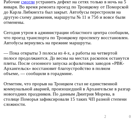
Рабочие
смогли
устранить дефект на сетях только в ночь на 5
января. Во время ремонта проезд по Троицкому от Поморской
до Карла Либкнехта был закрыт. Автобусы перестроили на
другую схему движения, маршруты № 11 и 75б и вовсе были
отменены.
Сегодня утром в администрации областного центра сообщили,
что проезд транспорта по Троицкому проспекту восстановлен.
Автобусы вернулись на прежние маршруты.
— Пока открыты 3 полосы из 4-х, а работы на четвертой
полосе продолжаются. До весны на местах раскопок останутся
плиты. После сезонного запуска асфальтовых заводов «РВК-
Архангельск» восстановит благоустройство в полном
объеме, — сообщили в горадмине.
Отметим, что прорыв на Троицком стал не единственной
коммунальной аварией, произошедшей в Архангельске в разгар
новогодних праздников. По данным Дмитрия Морева, в
столице Поморья зафиксировали 15 таких ЧП разной степени
сложности.
2
0