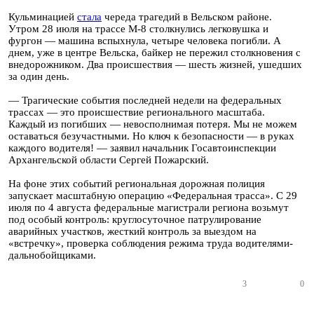
Кульминацией
стала
череда трагедий в Вельском районе.
Утром 28 июля на трассе М-8 столкнулись легковушка и
фургон — машина вспыхнула, четыре человека погибли. А
днем, уже в центре Вельска, байкер не пережил столкновения с
внедорожником. Два происшествия — шесть жизней, ушедших
за один день.
— Трагические события последней недели на федеральных
трассах — это происшествие регионального масштаба.
Каждый из погибших — невосполнимая потеря. Мы не можем
оставаться безучастными. Но ключ к безопасности — в руках
каждого водителя! — заявил начальник Госавтоинспекции
Архангельской области Сергей Пожарский.
На фоне этих событий региональная дорожная полиция
запускает масштабную операцию «Федеральная трасса». С 29
июля по 4 августа федеральные магистрали региона возьмут
под особый контроль: круглосуточное патрулирование
аварийных участков, жесткий контроль за выездом на
«встречку», проверка соблюдения режима труда водителями-
дальнобойщиками.
3
0