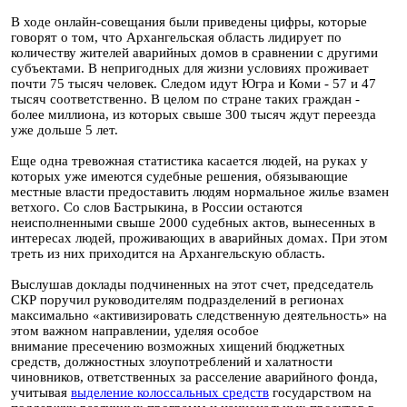
В ходе онлайн-совещания были приведены цифры, которые
говорят о том, что Архангельская область лидирует по
количеству жителей аварийных домов в сравнении с другими
субъектами. В непригодных для жизни условиях проживает
почти 75 тысяч человек. Следом идут Югра и Коми - 57 и 47
тысяч соответственно. В целом по стране таких граждан -
более миллиона, из которых свыше 300 тысяч ждут переезда
уже дольше 5 лет.
Еще одна тревожная статистика касается людей, на руках у
которых уже имеются судебные решения, обязывающие
местные власти предоставить людям нормальное жилье взамен
ветхого. Со слов Бастрыкина, в России остаются
неисполненными свыше 2000 судебных актов, вынесенных в
интересах людей, проживающих в аварийных домах. При этом
треть из них приходится на Архангельскую область.
Выслушав доклады подчиненных на этот счет, председатель
СКР поручил руководителям подразделений в регионах
максимально «активизировать следственную деятельность» на
этом важном направлении, уделяя особое
внимание пресечению возможных хищений бюджетных
средств, должностных злоупотреблений и халатности
чиновников, ответственных за расселение аварийного фонда,
учитывая
выделение колоссальных средств
государством на