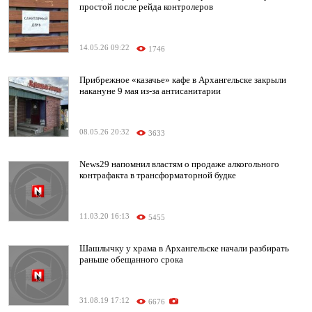
простой после рейда контролеров
14.05.26 09:22
1746
Прибрежное «казачье» кафе в Архангельске закрыли
накануне 9 мая из-за антисанитарии
08.05.26 20:32
3633
News29 напомнил властям о продаже алкогольного
контрафакта в трансформаторной будке
11.03.20 16:13
5455
Шашлычку у храма в Архангельске начали разбирать
раньше обещанного срока
31.08.19 17:12
6676