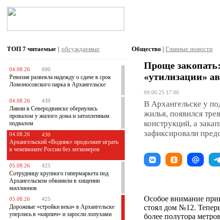
ТОП 7
читаемые
|
обсуждаемые
Общество
|
Главные новости
Проще закопать:
04.08.26
690
«утилизации» а
Ревизия развеяла надежду о сдаче в срок
Ломоносовского парка в Архангельске
09.06.25 17:06
04.08.26
439
В Архангельске у п
Ливни в Северодвинске обернулись
жилья, появился тре
провалом у жилого дома и затопленным
конструкций, а зака
подвалом
зафиксировали пред
04.08.26
430
Архангельский «Водник» продолжит играть
в чемпионате России без легионеров
05.08.26
425
Сотрудницу крупного гипермаркета под
Архангельском обвинили в хищении
миллионов
Особое внимание прив
05.08.26
425
Дорожные «стройки века» в Архангельске
стоял дом №12. Тепер
уперлись в «кирпич» и заросли лопухами
более полутора метро