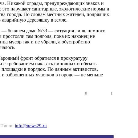
ича. Никакой ограды, предупреждающих знаков и
е это нарушает санитарные, экологические нормы и
тва города. По словам местных жителей, подрядчик
 аварийную деревяшку в земле.
е — бывшем доме №33 — ситуация лишь немного
 простояли там полгода, пока их наконец не
нца мусор так и не убрали, а обустройство
чалось.
ародный фронт обратился в прокуратуру
и с требованием наказать виновных и обязать
 площадки в порядок. По данным активистов,
 и заброшенных участков в городе — не меньше
0
1
? Пиши:
info@news29.ru