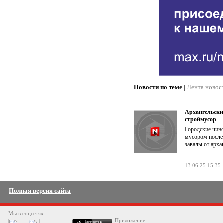
Новости по теме
|
Лента новос
Архангельски
строймусор
Городские чин
мусором после 
завалы от арх
13.06.25 15:35
Полная версия сайта
Мы в соцсетях:
Приложение