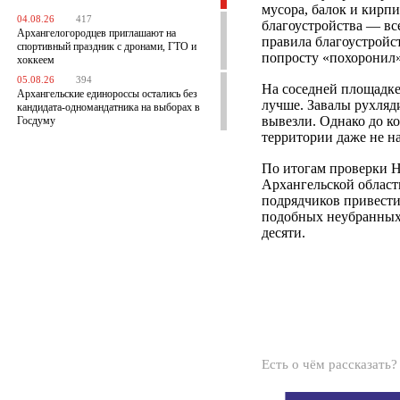
мусора, балок и кирп
04.08.26
417
благоустройства — вс
Архангелогородцев приглашают на
правила благоустройс
спортивный праздник с дронами, ГТО и
попросту «похоронил»
хоккеем
05.08.26
394
На соседней площадк
Архангельские единороссы остались без
лучше. Завалы рухляди
кандидата-одномандатника на выборах в
вывезли. Однако до ко
Госдуму
территории даже не на
По итогам проверки Н
Архангельской област
подрядчиков привести
подобных неубранных
десяти.
Есть о чём рассказать