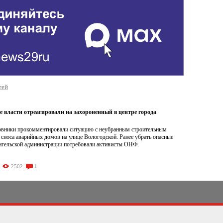
тей
е власти отреагировали на захороненный в центре города
овники прокомментировали ситуацию с неубранным строительным
сноса аварийных домов на улице Вологодской. Ранее убрать опасные
ангельской администрации потребовали активисты ОНФ.
2502
1