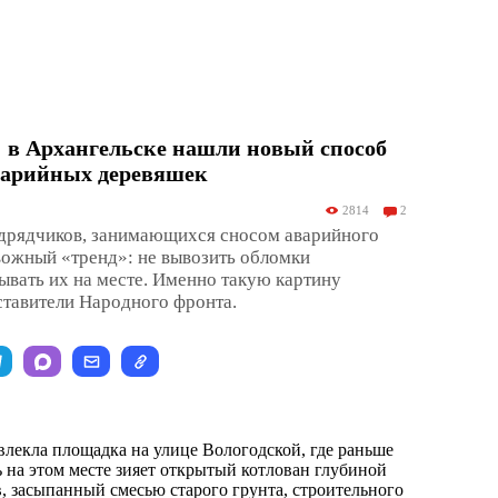
 в Архангельске нашли новый способ
варийных деревяшек
2814
2
одрядчиков, занимающихся сносом аварийного
вожный «тренд»: не вывозить обломки
пывать их на месте. Именно такую картину
ставители Народного фронта.
лекла площадка на улице Вологодской, где раньше
ь на этом месте зияет открытый котлован глубиной
в, засыпанный смесью старого грунта, строительного