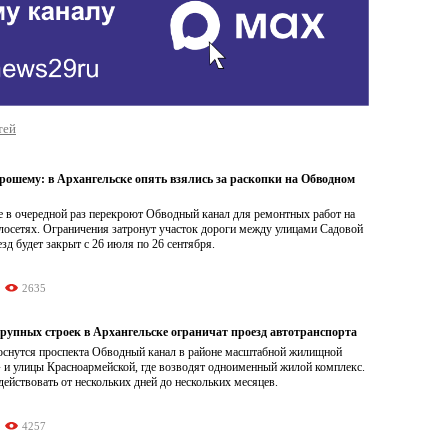
тей
рошему: в Архангельске опять взялись за раскопки на Обводном
е в очередной раз перекроют Обводный канал для ремонтных работ на
лосетях. Ограничения затронут участок дороги между улицами Садовой
зд будет закрыт с 26 июля по 26 сентября.
2635
крупных строек в Архангельске ограничат проезд автотранспорта
оснутся проспекта Обводный канал в районе масштабной жилищной
» и улицы Красноармейской, где возводят одноименный жилой комплекс.
действовать от нескольких дней до нескольких месяцев.
4257