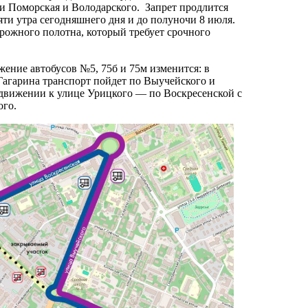
и Поморская и Володарского. Запрет продлится
яти утра сегодняшнего дня и до полуночи 8 июля.
ожного полотна, который требует срочного
жение автобусов №5, 75б и 75м изменится: в
Гагарина транспорт пойдет по Выучейского и
 движении к улице Урицкого — по Воскресенской с
ого.