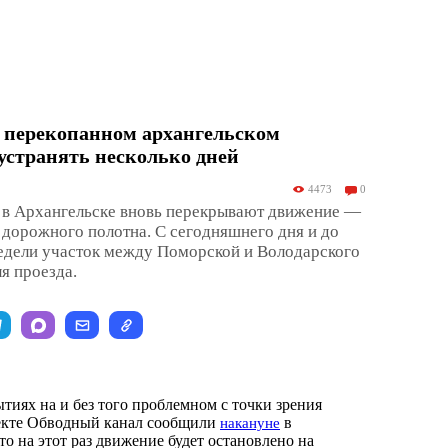
о перекопанном архангельском
 устранять несколько дней
4473
0
 в Архангельске вновь перекрывают движение —
а дорожного полотна. С сегодняшнего дня и до
едели участок между Поморской и Володарского
я проезда.
тиях на и без того проблемном с точки зрения
екте Обводный канал сообщили
в
накануне
то на этот раз движение будет остановлено на