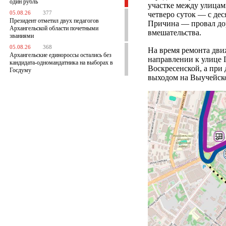
один рубль
участке между улицам
05.08.26
377
четверо суток — с дес
Президент отметил двух педагогов
Причина — провал дор
Архангельской области почетными
вмешательства.
званиями
05.08.26
368
На время ремонта дви
Архангельские единороссы остались без
направлении к улице 
кандидата-одномандатника на выборах в
Воскресенской, а при
Госдуму
выходом на Выучейск