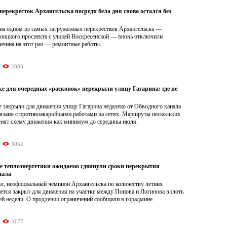
ерекресток Архангельска посреди бела дня снова остался без
на одном из самых загруженных перекрестков Архангельска —
роицкого проспекта с улицей Воскресенской — вновь отключили
ичина на этот раз — ремонтные работы.
2803
ке для очередных «раскопок» перекрыли улицу Гагарина: где не
 закрыли для движения улицу Гагарина недалеко от Обводного канала
вязано с противоаварийными работами на сетях. Маршруты нескольких
енят схему движения как минимум до середины июля.
3052
е теплоэнергетики ожидаемо сдвинули сроки перекрытия
нала
л, неофициальный чемпион Архангельска по количеству летних
нется закрыт для движения на участке между Попова и Логинова вплоть
ей недели. О продлении ограничений сообщили в горадмине.
3177