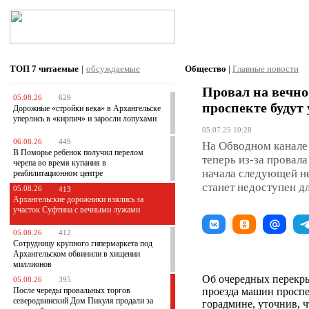
ТОП 7
читаемые
|
обсуждаемые
Общество
|
Главные новости
Провал на вечн
05.08.26
629
проспекте будут
Дорожные «стройки века» в Архангельске
уперлись в «кирпич» и заросли лопухами
05.07.25 10:28
06.08.26
449
На Обводном канале
В Поморье ребенок получил перелом
теперь из-за провал
черепа во время купания в
начала следующей н
реабилитационном центре
станет недоступен дл
05.08.26
413
Архангельские дорожники взялись за
участок Суфтина с вечными лужами
05.08.26
412
Сотрудницу крупного гипермаркета под
Архангельском обвинили в хищении
миллионов
Об очередных перекры
05.08.26
395
После череды провальных торгов
проезда машин просп
северодвинский Дом Пикуля продали за
горадмине, уточнив, ч