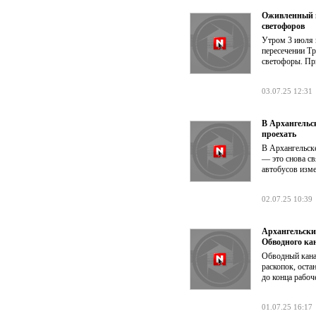
Оживленный п
светофоров
Утром 3 июля 
пересечении Т
светофоры. Пр
03.07.25 12:31
В Архангельс
проехать
В Архангельске
— это снова с
автобусов изм
02.07.25 10:39
Архангельски
Обводного ка
Обводный кана
раскопок, оста
до конца рабоч
01.07.25 16:17