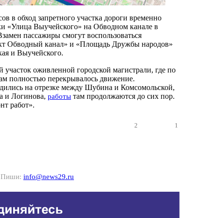
ов в обход запретного участка дороги временно
и «Улица Выучейского» на Обводном канале в
Взамен пассажиры смогут воспользоваться
кт Обводный канал» и «Площадь Дружбы народов»
кая и Выучейского.
ий участок оживленной городской магистрали, где по
ам полностью перекрывалось движение.
дились на отрезке между Шубина и Комсомольской,
а и Логинова,
там продолжаются до сих пор.
работы
нт работ».
2
1
? Пиши:
info@news29.ru