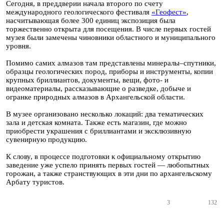
Сегодня, в преддверии начала второго по счету
международного геологического фестиваля
«Геофест»
,
насчитывающая более 300 единиц экспозиция была
торжественно открыта для посещения. В числе первых гостей
музея были замечены чиновники областного и муниципального
уровня.
Помимо самих алмазов там представлены минералы–спутники,
образцы геологических пород, приборы и инструменты, копии
крупных бриллиантов, документы, вещи, фото- и
видеоматериалы, рассказывающие о разведке, добыче и
огранке природных алмазов в Архангельской области.
В музее организовано несколько локаций: два тематических
зала и детская комната. Также есть магазин, где можно
приобрести украшения с бриллиантами и эксклюзивную
сувенирную продукцию.
К слову, в процессе подготовки к официальному открытию
заведение уже успело принять первых гостей — любопытных
горожан, а также странствующих в эти дни по архангельскому
Арбату туристов.
3
132