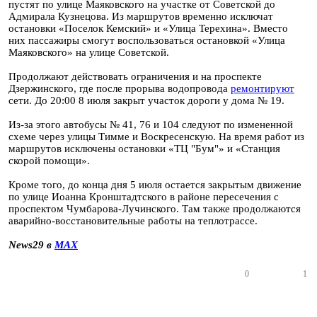
пустят по улице Маяковского на участке от Советской до
Адмирала Кузнецова. Из маршрутов временно исключат
остановки «Поселок Кемский» и «Улица Терехина». Вместо
них пассажиры смогут воспользоваться остановкой «Улица
Маяковского» на улице Советской.
Продолжают действовать ограничения и на проспекте
Дзержинского, где после прорыва водопровода
ремонтируют
сети. До 20:00 8 июля закрыт участок дороги у дома № 19.
Из-за этого автобусы № 41, 76 и 104 следуют по измененной
схеме через улицы Тимме и Воскресенскую. На время работ из
маршрутов исключены остановки «ТЦ "Бум"» и «Станция
скорой помощи».
Кроме того, до конца дня 5 июля остается закрытым движение
по улице Иоанна Кронштадтского в районе пересечения с
проспектом Чумбарова-Лучинского. Там также продолжаются
аварийно-восстановительные работы на теплотрассе.
News29 в
MAX
0
1