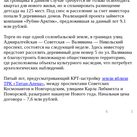
застройщика в данном случае требуется не только освободить
квартал для нового жилья, но и спланировать размещение
детсада на 125 мест. Под снос и расселение за счет инвестора
попали 9 деревянных домов. Реализацией проекта займется
компания «Рубин-Арктик», предложившая за данный лот 9,1
млн рублей.
Торги по еще одной соломбальской земле, в границах улиц
Адмиралтейская — Советская — Валявкина — Никольский
проспект, состоятся на следующей неделе. Здесь инвестору
предстоит расселить деревянный дом номер 5 по ул. Валявкина
и благоустроить близлежащую обществкенную территорию,
где расположены объекты культурного наследия, что потребует
археологических наблюдений.
Пятый лот, предусматривающий КРТ-застройку
земли вблизи
ТРК «Титан-Арена»
, между проспектами Советских
Космонавтов и Новгородским, улицами Карла Либкнехта и
Поморской, разыграют накануне Нового года. Начальная цена
договора – 7,6 млн рублей.
6
3