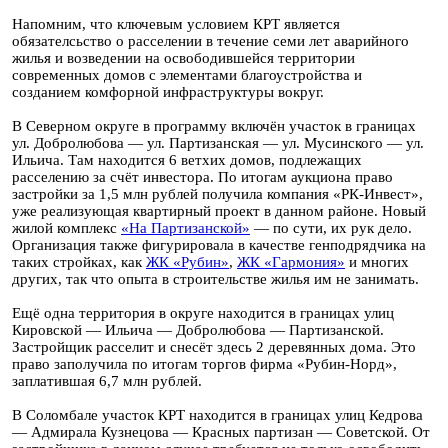
Напомним, что ключевым условием КРТ является
обязателсьство о расселении в течение семи лет аварийного
жилья и возведении на освободившейся территории
современных домов с элементами благоустройства и
созданием комфорной инфраструктуры вокруг.
В Северном округе в программу включён участок в границах
ул. Добролюбова — ул. Партизанская — ул. Мусинского — ул.
Ильича. Там находится 6 ветхих домов, подлежащих
расселению за счёт инвестора. По итогам аукциона право
застройки за 1,5 млн рублей получила компания «РК-Инвест»,
уже реализующая квартирный проект в данном районе. Новый
жилой комплекс
«На Партизанской»
— по сути, их рук дело.
Организация также фигурировала в качестве генподрядчика на
таких стройках, как
ЖК «Рубин»
,
ЖК «Гармония»
и многих
других, так что опыта в строительстве жилья им не занимать.
Ещё одна территория в округе находится в границах улиц
Кировской — Ильича — Добролюбова — Партизанской.
Застройщик расселит и снесёт здесь 2 деревянных дома. Это
право заполучила по итогам торгов фирма «Рубин-Норд»,
заплатившая 6,7 млн рублей.
В Соломбале участок КРТ находится в границах улиц Кедрова
— Адмирала Кузнецова — Красных партизан — Советской. От