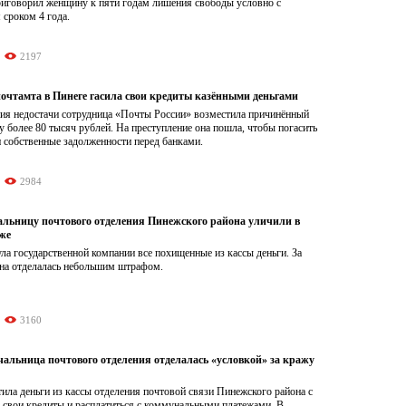
иговорил женщину к пяти годам лишения свободы условно с
сроком 4 года.
2197
очтамта в Пинеге гасила свои кредиты казёнными деньгами
ия недостачи сотрудница «Почты России» возместила причинённый
 более 80 тысяч рублей. На преступление она пошла, чтобы погасить
 собственные задолженности перед банками.
2984
альницу почтового отделения Пинежского района уличили в
же
а государственной компании все похищенные из кассы деньги. За
она отделалась небольшим штрафом.
3160
чальница почтового отделения отделалась «условкой» за кражу
ла деньги из кассы отделения почтовой связи Пинежского района с
 свои кредиты и расплатиться с коммунальными платежами. В