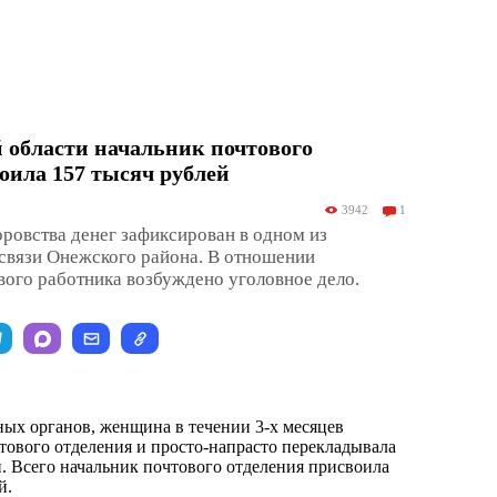
 области начальник почтового
оила 157 тысяч рублей
3942
1
ровства денег зафиксирован в одном из
связи Онежского района. В отношении
ого работника возбуждено уголовное дело.
ых органов, женщина в течении 3-х месяцев
тового отделения и просто-напрасто перекладывала
н. Всего начальник почтового отделения присвоила
й.