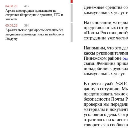
04.08.26
417
Денежные средства со
Архангелогородцев приглашают на
коммунальных услуг и
спортивный праздник с дронами, ГТО и
хоккеем
На основании материа
05.08.26
394
представленных сотру
Архангельские единороссы остались без
«Почты России», возб
кандидата-одномандатника на выборах в
сотрудница уже части
Госдуму
Напомним, что это да
кассы руководителями
Пинежском районе
бы
связи. Женщина прика
понадобились руковод
коммунальных услуг.
В пресс-службе УФПС
данную ситуацию. Мы 
предотвращать такие 
безопасности Почты Р
проверки мы передали
материалы и документ
уголовного дела. Сот
отразилось на клиент
говориться в сообщен