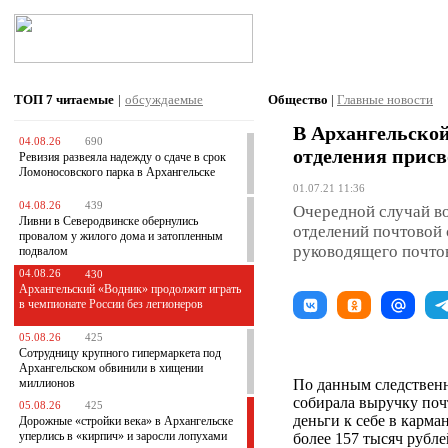
ТОП 7
читаемые
|
обсуждаемые
Общество
|
Главные новости
В Архангельской
04.08.26
690
отделения присв
Ревизия развеяла надежду о сдаче в срок
Ломоносовского парка в Архангельске
01.07.21 11:36
04.08.26
439
Очередной случай во
Ливни в Северодвинске обернулись
отделений почтовой 
провалом у жилого дома и затопленным
руководящего почтов
подвалом
04.08.26
430
Архангельский «Водник» продолжит играть
в чемпионате России без легионеров
05.08.26
425
Сотрудницу крупного гипермаркета под
Архангельском обвинили в хищении
миллионов
По данным следственн
собирала выручку поч
05.08.26
425
деньги к себе в карма
Дорожные «стройки века» в Архангельске
уперлись в «кирпич» и заросли лопухами
более 157 тысяч рубле