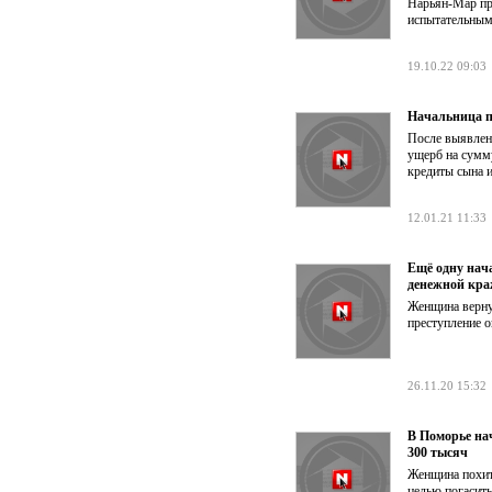
Нарьян-Мар пр
испытательным 
19.10.22 09:03
Начальница п
После выявлен
ущерб на сумму
кредиты сына и
12.01.21 11:33
Ещё одну нач
денежной кра
Женщина вернул
преступление 
26.11.20 15:32
В Поморье на
300 тысяч
Женщина похити
целью погасить