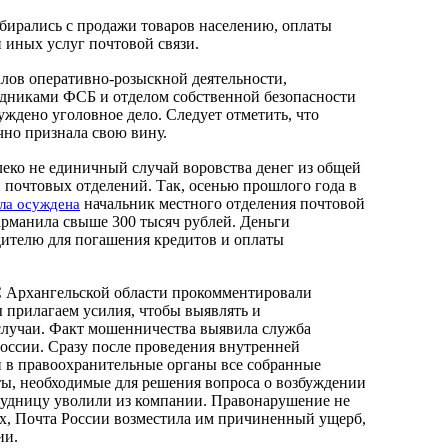
бирались с продажи товаров населению, оплаты
 иных услуг почтовой связи.
лов оперативно-розыскной деятельности,
дниками ФСБ и отделом собственной безопасности
уждено уголовное дело. Следует отметить, что
чно признала свою вину.
леко не единичный случай воровства денег из общей
 почтовых отделений. Так, осенью прошлого года в
начальник местного отделения почтовой
ла осуждена
рманила свыше 300 тысяч рублей. Деньги
ителю для погашения кредитов и оплаты
 Архангельской области прокомментировали
прилагаем усилия, чтобы выявлять и
случаи. Факт мошенничества выявила служба
оссии. Сразу после проведения внутренней
 в правоохранительные органы все собранные
ы, необходимые для решения вопроса о возбуждении
рудницу уволили из компании. Правонарушение не
ах, Почта России возместила им причиненный ущерб,
ии.