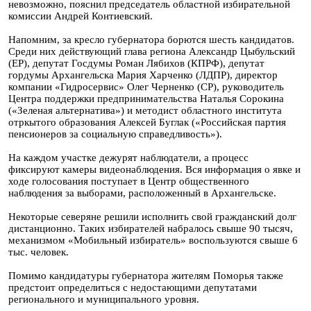
невозможно, пояснил председатель областной избирательной
комиссии Андрей Контиевский.
Напомним, за кресло губернатора борются шесть кандидатов.
Среди них действующий глава региона Александр Цыбульский
(ЕР), депутат Госдумы Роман Лябихов (КПРФ), депутат
гордумы Архангельска Мария Харченко (ЛДПР), директор
компании «Гидросервис» Олег Черненко (СР), руководитель
Центра поддержки предпринимательства Наталья Сорокина
(«Зеленая альтернатива») и методист областного института
отркытого образования Алексей Буглак («Российская партия
пенсионеров за социальную справедливость»).
На каждом участке дежурят наблюдатели, а процесс
фиксируют камеры видеонаблюдения. Вся информация о явке и
ходе голосования поступает в Центр общественного
наблюдения за выборами, расположенный в Архангельске.
Некоторые северяне решили исполнить свой гражданский долг
дистанционно. Таких избирателей набралось свыше 90 тысяч,
механизмом «Мобильный избиратель» воспользуются свыше 6
тыс. человек.
Помимо кандидатуры губернатора жителям Поморья также
предстоит определиться с недостающими депутатами
регионального и муниципального уровня.