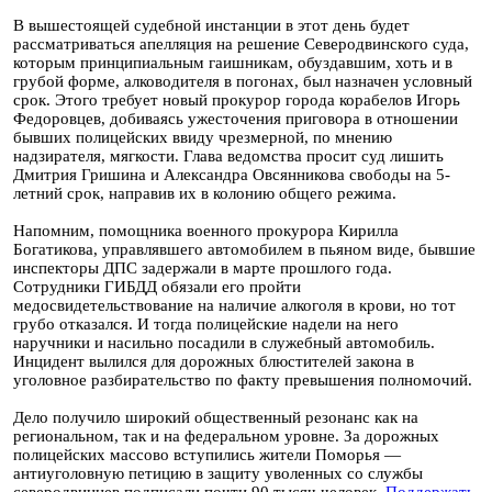
В вышестоящей судебной инстанции в этот день будет
рассматриваться апелляция на решение Северодвинского суда,
которым принципиальным гаишникам, обуздавшим, хоть и в
грубой форме, алководителя в погонах, был назначен условный
срок. Этого требует новый прокурор города корабелов Игорь
Федоровцев, добиваясь ужесточения приговора в отношении
бывших полицейских ввиду чрезмерной, по мнению
надзирателя, мягкости. Глава ведомства просит суд лишить
Дмитрия Гришина и Александра Овсянникова свободы на 5-
летний срок, направив их в колонию общего режима.
Напомним, помощника военного прокурора Кирилла
Богатикова, управлявшего автомобилем в пьяном виде, бывшие
инспекторы ДПС задержали в марте прошлого года.
Сотрудники ГИБДД обязали его пройти
медосвидетельствование на наличие алкоголя в крови, но тот
грубо отказался. И тогда полицейские надели на него
наручники и насильно посадили в служебный автомобиль.
Инцидент вылился для дорожных блюстителей закона в
уголовное разбирательство по факту превышения полномочий.
Дело получило широкий общественный резонанс как на
региональном, так и на федеральном уровне. За дорожных
полицейских массово вступились жители Поморья —
антиуголовную петицию в защиту уволенных со службы