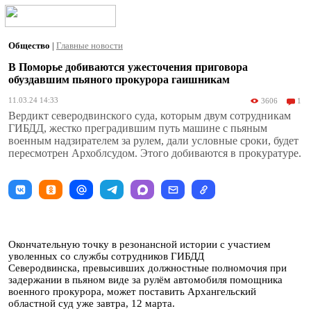
Общество
|
Главные новости
В Поморье добиваются ужесточения приговора
обуздавшим пьяного прокурора гаишникам
11.03.24 14:33
3606
1
Вердикт северодвинского суда, которым двум сотрудникам
ГИБДД, жестко преградившим путь машине с пьяным
военным надзирателем за рулем, дали условные сроки, будет
пересмотрен Архоблсудом. Этого добиваются в прокуратуре.
Окончательную точку в резонансной истории с участием
уволенных со службы сотрудников ГИБДД
Северодвинска, превысивших должностные полномочия при
задержании в пьяном виде за рулём автомобиля помощника
военного прокурора, может поставить Архангельский
областной суд уже завтра, 12 марта.