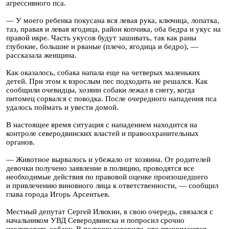
агрессивного пса.
— У моего ребенка покусана вся левая рука, ключица, лопатка,
таз, правая и левая ягодица, район копчика, оба бедра и укус на
правой икре. Часть укусов будут зашивать, так как раны
глубокие, большие и рваные (плечо, ягодица и бедро), —
рассказала женщина.
Как оказалось, собака напала еще на четверых маленьких
детей. При этом к взрослым пес подходить не решался. Как
сообщили очевидцы, хозяин собаки лежал в снегу, когда
питомец сорвался с поводка. После очередного нападения пса
удалось поймать и увести домой.
В настоящее время ситуация с нападением находится на
контроле северодвинских властей и правоохранительных
органов.
— Животное вырвалось и убежало от хозяина. От родителей
девочки получено заявление в полицию, проводятся все
необходимые действия по правовой оценке произошедшего
и привлечению виновного лица к ответственности, — сообщил
глава города Игорь Арсентьев.
Местный депутат Сергей Илюхин, в свою очередь, связался с
начальником УВД Северодвинска и попросил срочно