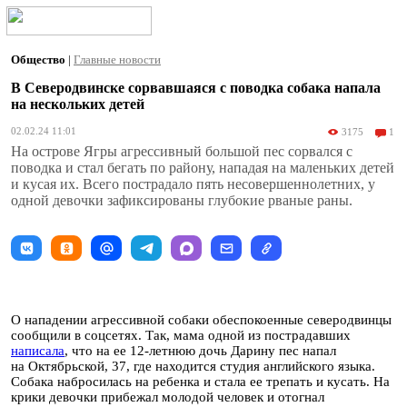
Общество
|
Главные новости
В Северодвинске сорвавшаяся с поводка собака напала
на нескольких детей
02.02.24 11:01
3175
1
На острове Ягры агрессивный большой пес сорвался с
поводка и стал бегать по району, нападая на маленьких детей
и кусая их. Всего пострадало пять несовершеннолетних, у
одной девочки зафиксированы глубокие рваные раны.
О нападении агрессивной собаки обеспокоенные северодвинцы
сообщили в соцсетях. Так, мама одной из пострадавших
написала
, что на ее 12-летнюю дочь Дарину пес напал
на Октябрьской, 37, где находится студия английского языка.
Собака набросилась на ребенка и стала ее трепать и кусать. На
крики девочки прибежал молодой человек и отогнал