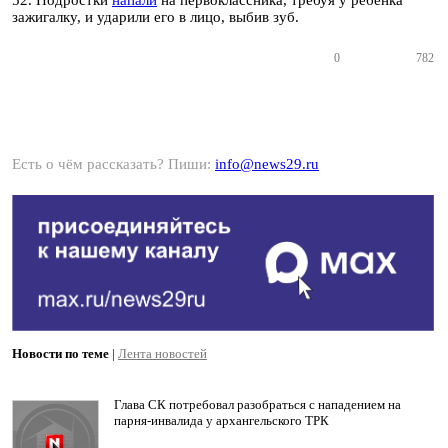
52. Подростки
напали
на первоклассника, требуя у ребенка
зажигалку, и ударили его в лицо, выбив зуб.
0
782
Есть о чём рассказать? Пиши:
info@news29.ru
Новости по теме
|
Лента новостей
Глава СК потребовал разобраться с нападением на
парня-инвалида у архангельского ТРК