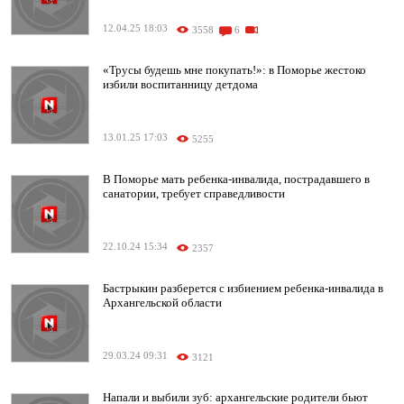
12.04.25 18:03
3558
6
«Трусы будешь мне покупать!»: в Поморье жестоко
избили воспитанницу детдома
13.01.25 17:03
5255
В Поморье мать ребенка-инвалида, пострадавшего в
санатории, требует справедливости
22.10.24 15:34
2357
Бастрыкин разберется с избиением ребенка-инвалида в
Архангельской области
29.03.24 09:31
3121
Напали и выбили зуб: архангельские родители бьют