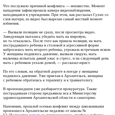
Что послужило причиной конфликта — неизвестно. Момент
нападения зафиксировала камера видеонаблюдения,
находящаяся в учреждении. При этом, как рассказал Сухих со
слов матери, из видео был вырезан самый жесткий момент
избиения.
— Вызвали полицию не сразу, после просмотра видео.
Заведующая пыталась убедить мать на мировую,
но та отказалась. После того как пришла полиция, на мать
пострадавшего ребенка в столовой в агрессивной форме
набросилась мать второго ребенка, угрожала встречным иском.
У женщины поднялось давление, вызвали скорую, мать
мальчика испытала дикий ужас и стресс, и на следующий день
мать с ребенком уехали домой, — рассказал юрист.
По его словам, на обратной дороге в поезде у женщины
поднялось давление. Уже приехав в Архангельск, женщина
с ребенком обратилась к терапевту и к травматологу.
В произошедшем уже разбирается прокуратура. Также
пострадавшая сторона предъявила иск к Министерству
здравоохранения Архангельской области и санаторию.
Напомним, прошлой осенью конфликт между школьниками
произошел в Архангельске недалеко от школы №