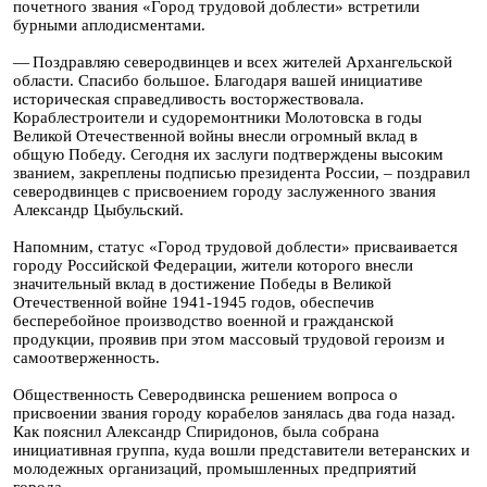
почетного звания «Город трудовой доблести» встретили
бурными аплодисментами.
— Поздравляю северодвинцев и всех жителей Архангельской
области. Спасибо большое. Благодаря вашей инициативе
историческая справедливость восторжествовала.
Кораблестроители и судоремонтники Молотовска в годы
Великой Отечественной войны внесли огромный вклад в
общую Победу. Сегодня их заслуги подтверждены высоким
званием, закреплены подписью президента России, – поздравил
северодвинцев с присвоением городу заслуженного звания
Александр Цыбульский.
Напомним, статус «Город трудовой доблести» присваивается
городу Российской Федерации, жители которого внесли
значительный вклад в достижение Победы в Великой
Отечественной войне 1941-1945 годов, обеспечив
бесперебойное производство военной и гражданской
продукции, проявив при этом массовый трудовой героизм и
самоотверженность.
Общественность Северодвинска решением вопроса о
присвоении звания городу корабелов занялась два года назад.
Как пояснил Александр Спиридонов, была собрана
инициативная группа, куда вошли представители ветеранских и
молодежных организаций, промышленных предприятий