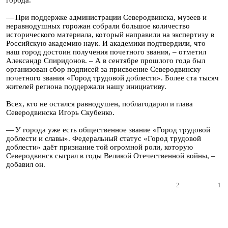
города.
— При поддержке администрации Северодвинска, музеев и
неравнодушных горожан собрали большое количество
исторического материала, который направили на экспертизу в
Российскую академию наук. И академики подтвердили, что
наш город достоин получения почетного звания, – отметил
Александр Спиридонов. – А в сентябре прошлого года был
организован сбор подписей за присвоение Северодвинску
почетного звания «Город трудовой доблести». Более ста тысяч
жителей региона поддержали нашу инициативу.
Всех, кто не остался равнодушен, поблагодарил и глава
Северодвинска Игорь Скубенко.
— У города уже есть общественное звание «Город трудовой
доблести и славы». Федеральный статус «Город трудовой
доблести» даёт признание той огромной роли, которую
Северодвинск сыграл в годы Великой Отечественной войны, –
добавил он.
2
1