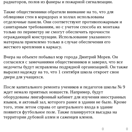
радиаторов, полов из фанеры и пожарной сигнализации.
Также общественники обратили внимание на то, что для
облицовки стен в коридорах и холлах использованы
отделочные панели. Они соответствуют противопожарным и
санитарным требованиям, но с учетом способа их монтажа
только по периметру не смогут обеспечить прочности
ограждающей конструкции. Использование указанного
материала приемлемо только в случае обеспечения его
жесткого крепления к каркасу.
Вчера на объекте побывал мэр города Дмитрий Морев. Он
согласился с замечаниями общественников и заверил, что все
недочеты будут исправлены подрядной организацией. Он также
выразил надежду на то, что 1 сентября школа откроет свои
двери для учащихся.
После капитального ремонта учеников и педагогов школы № 9
ждет немало приятных новшеств. Например, будут
оборудованы лингафонный кабинет для изучения иностранных
языков, и актовый зал, которого ранее в здании не было. Кроме
того, этим летом справа от центрального входа в здание
появится футбольное поле. Также планируется высадка на
территории дубовой аллеи и саженцев кленов.
0
0